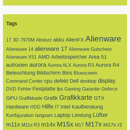
Tags
Alienware
akku
AlienFX
17
3D
7970M
Absturz
alienware 17
Alienware 14
Alienware Gutschein
AMD
Arbeitsspeicher
Area 51
Alienware X51
aurora
aufrüsten
Aurora R4
Aurora ALX
Aurora R3
Beleuchtung
Bildschirm
Bios
Bluescreen
display
cpu
defekt
Dell
Command Center
desktop
Festplatte
DVD
Fehler
fps
Gaming
Garantie
Geforce
Grafikkarte
GPU
Grafik
GTX
Graffikkarte
Hilfe
Hardware
i7
Intel
Kaufberatung
HDD
Lüfter
Laptop
Leistung
Konfiguration
langsam
M15x
M17x
m11x
m14x
M17x r2
M11x R3
M17