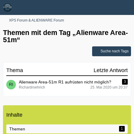
XPS Forum & ALIENWARE Forum
Themen mit dem Tag „Alienware Area-
51m“
Suche nach Tags
Thema
Letzte Antwort
Alienware Area-51m R1 aufrüsten nicht möglich?
3
Richardroehrich
25. Mai 2020 um 20:37
Inhalte
Themen
1