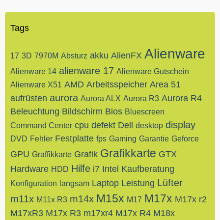
Tags
Alienware
akku
AlienFX
17
3D
7970M
Absturz
alienware 17
Alienware 14
Alienware Gutschein
AMD
Arbeitsspeicher
Area 51
Alienware X51
aurora
aufrüsten
Aurora R4
Aurora ALX
Aurora R3
Beleuchtung
Bildschirm
Bios
Bluescreen
display
cpu
defekt
Dell
Command Center
desktop
Festplatte
DVD
Fehler
fps
Gaming
Garantie
Geforce
Grafikkarte
GPU
Grafik
GTX
Graffikkarte
Hilfe
Hardware
i7
Intel
Kaufberatung
HDD
Lüfter
Laptop
Leistung
Konfiguration
langsam
M15x
M17x
m11x
m14x
M17x r2
M11x R3
M17
M17xR3
M17x R3
m17xr4
M17x R4
M18x