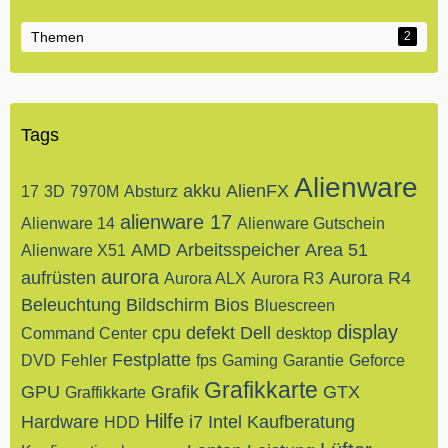
Themen
2
Tags
Alienware
akku
AlienFX
17
3D
7970M
Absturz
alienware 17
Alienware 14
Alienware Gutschein
AMD
Arbeitsspeicher
Area 51
Alienware X51
aurora
aufrüsten
Aurora R4
Aurora ALX
Aurora R3
Beleuchtung
Bildschirm
Bios
Bluescreen
display
cpu
defekt
Dell
Command Center
desktop
Festplatte
DVD
Fehler
fps
Gaming
Garantie
Geforce
Grafikkarte
GPU
Grafik
GTX
Graffikkarte
Hilfe
Hardware
i7
Intel
Kaufberatung
HDD