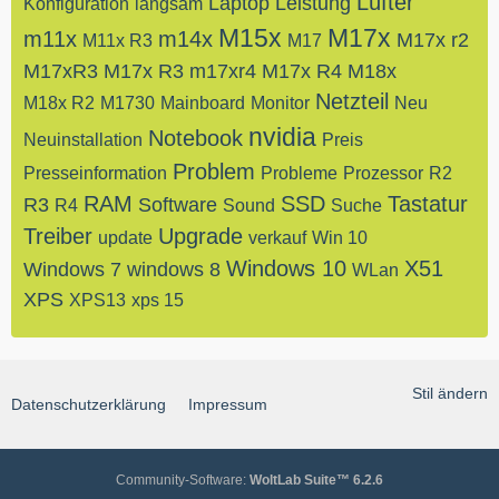
Lüfter
Laptop
Leistung
Konfiguration
langsam
M15x
M17x
m11x
m14x
M17x r2
M11x R3
M17
M17xR3
M17x R3
m17xr4
M17x R4
M18x
Netzteil
M18x R2
M1730
Mainboard
Monitor
Neu
nvidia
Notebook
Neuinstallation
Preis
Problem
Presseinformation
Probleme
Prozessor
R2
RAM
SSD
Tastatur
R3
Software
R4
Sound
Suche
Treiber
Upgrade
update
verkauf
Win 10
Windows 10
X51
Windows 7
windows 8
WLan
XPS
XPS13
xps 15
Stil ändern
Datenschutzerklärung
Impressum
Community-Software:
WoltLab Suite™ 6.2.6