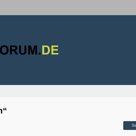
m“
Su