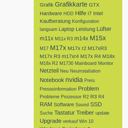
Grafikkarte
Grafik
GTX
Hilfe
Hardware
i7
Intel
HDD
Kaufberatung
Konfiguration
Lüfter
Laptop
Leistung
langsam
M15x
m11x
m14x
M11x R3
M17x
M17x r2
M17xR3
M17
M17x R3
m17xr4
M17x R4
M18x
M18x R2
M1730
Mainboard
Monitor
Netzteil
Neu
Neuinstallation
nvidia
Notebook
Preis
Problem
Presseinformation
R3
Probleme
Prozessor
R2
R4
RAM
SSD
Software
Sound
Tastatur
Treiber
Suche
update
Upgrade
verkauf
Win 10