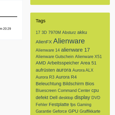
Tags
um 20:29
akku
17
3D
7970M
Absturz
Alienware
AlienFX
alienware 17
Alienware 14
Alienware Gutschein
Alienware X51
AMD
Arbeitsspeicher
Area 51
aurora
aufrüsten
Aurora ALX
Aurora R4
Aurora R3
Beleuchtung
Bildschirm
Bios
cpu
Bluescreen
Command Center
display
defekt
Dell
desktop
DVD
Festplatte
Fehler
fps
Gaming
GPU
Garantie
Geforce
Graffikkarte