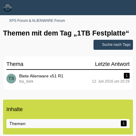
XPS Forum & ALIENWARE Forum
Themen mit dem Tag „1TB Festplatte“
Suche nach Tags
Thema
Letzte Antwort
Biete Alienware x51 R1
1
tsa_dark
12. Juli 2016 um 20:29
Inhalte
Themen
1