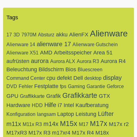
Tags
Alienware
akku
AlienFX
17
3D
7970M
Absturz
alienware 17
Alienware 14
Alienware Gutschein
AMD
Arbeitsspeicher
Area 51
Alienware X51
aurora
aufrüsten
Aurora R4
Aurora ALX
Aurora R3
Beleuchtung
Bildschirm
Bios
Bluescreen
display
cpu
defekt
Dell
Command Center
desktop
Festplatte
DVD
Fehler
fps
Gaming
Garantie
Geforce
Grafikkarte
GPU
Grafik
GTX
Graffikkarte
Hilfe
Hardware
i7
Intel
Kaufberatung
HDD
Lüfter
Laptop
Leistung
Konfiguration
langsam
M15x
M17x
m11x
m14x
M17x r2
M11x R3
M17
M17xR3
M17x R3
m17xr4
M17x R4
M18x