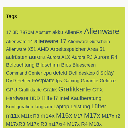
Tags
Alienware
akku
AlienFX
17
3D
7970M
Absturz
alienware 17
Alienware 14
Alienware Gutschein
AMD
Arbeitsspeicher
Area 51
Alienware X51
aurora
aufrüsten
Aurora R4
Aurora ALX
Aurora R3
Beleuchtung
Bildschirm
Bios
Bluescreen
display
cpu
defekt
Dell
Command Center
desktop
Festplatte
DVD
Fehler
fps
Gaming
Garantie
Geforce
Grafikkarte
GPU
Grafik
GTX
Graffikkarte
Hilfe
Hardware
i7
Intel
Kaufberatung
HDD
Lüfter
Laptop
Leistung
Konfiguration
langsam
M15x
M17x
m11x
m14x
M17x r2
M11x R3
M17
M17xR3
M17x R3
m17xr4
M17x R4
M18x