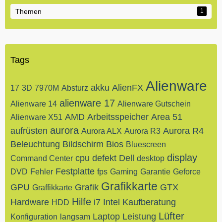
Themen
1
Tags
Alienware
akku
AlienFX
17
3D
7970M
Absturz
alienware 17
Alienware 14
Alienware Gutschein
AMD
Arbeitsspeicher
Area 51
Alienware X51
aurora
aufrüsten
Aurora R4
Aurora ALX
Aurora R3
Beleuchtung
Bildschirm
Bios
Bluescreen
display
cpu
defekt
Dell
Command Center
desktop
Festplatte
DVD
Fehler
fps
Gaming
Garantie
Geforce
Grafikkarte
GPU
Grafik
GTX
Graffikkarte
Hilfe
Hardware
i7
Intel
Kaufberatung
HDD
Lüfter
Laptop
Leistung
Konfiguration
langsam