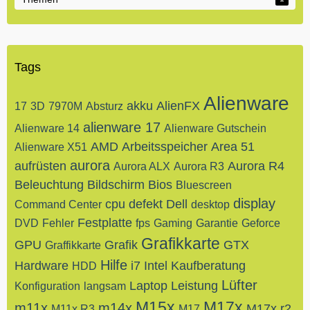
Tags
Alienware
akku
AlienFX
17
3D
7970M
Absturz
alienware 17
Alienware 14
Alienware Gutschein
AMD
Arbeitsspeicher
Area 51
Alienware X51
aurora
aufrüsten
Aurora R4
Aurora ALX
Aurora R3
Beleuchtung
Bildschirm
Bios
Bluescreen
display
cpu
defekt
Dell
Command Center
desktop
Festplatte
DVD
Fehler
fps
Gaming
Garantie
Geforce
Grafikkarte
GPU
Grafik
GTX
Graffikkarte
Hilfe
Hardware
i7
Intel
Kaufberatung
HDD
Lüfter
Laptop
Leistung
Konfiguration
langsam
M15x
M17x
m11x
m14x
M17x r2
M11x R3
M17