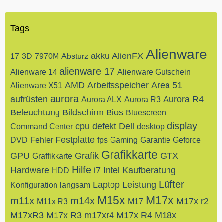
Tags
Alienware
akku
AlienFX
17
3D
7970M
Absturz
alienware 17
Alienware 14
Alienware Gutschein
AMD
Arbeitsspeicher
Area 51
Alienware X51
aurora
aufrüsten
Aurora R4
Aurora ALX
Aurora R3
Beleuchtung
Bildschirm
Bios
Bluescreen
display
cpu
defekt
Dell
Command Center
desktop
Festplatte
DVD
Fehler
fps
Gaming
Garantie
Geforce
Grafikkarte
GPU
Grafik
GTX
Graffikkarte
Hilfe
Hardware
i7
Intel
Kaufberatung
HDD
Lüfter
Laptop
Leistung
Konfiguration
langsam
M15x
M17x
m11x
m14x
M17x r2
M11x R3
M17
M17xR3
M17x R3
m17xr4
M17x R4
M18x