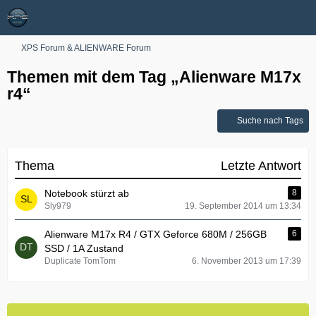
XPS Forum & ALIENWARE Forum
Themen mit dem Tag „Alienware M17x
r4“
Suche nach Tags
Thema
Letzte Antwort
Notebook stürzt ab
8
Sly979
19. September 2014 um 13:34
Alienware M17x R4 / GTX Geforce 680M / 256GB
6
SSD / 1A Zustand
Duplicate TomTom
6. November 2013 um 17:39