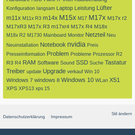
Lüfter
Laptop
Leistung
Konfiguration
langsam
M15x
M17x
m11x
m14x
M17x r2
M11x R3
M17
M17xR3
M17x R3
m17xr4
M17x R4
M18x
Netzteil
M18x R2
M1730
Mainboard
Monitor
Neu
nvidia
Notebook
Neuinstallation
Preis
Problem
Presseinformation
Probleme
Prozessor
R2
RAM
SSD
Tastatur
R3
Software
R4
Sound
Suche
Treiber
Upgrade
update
verkauf
Win 10
Windows 10
X51
Windows 7
windows 8
WLan
XPS
XPS13
xps 15
Stil ändern
Datenschutzerklärung
Impressum