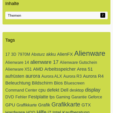
Inhalte
Themen
2
Tags
Alienware
akku
AlienFX
17
3D
7970M
Absturz
alienware 17
Alienware 14
Alienware Gutschein
AMD
Arbeitsspeicher
Area 51
Alienware X51
aurora
aufrüsten
Aurora R4
Aurora ALX
Aurora R3
Beleuchtung
Bildschirm
Bios
Bluescreen
display
cpu
defekt
Dell
Command Center
desktop
Festplatte
DVD
Fehler
fps
Gaming
Garantie
Geforce
Grafikkarte
GPU
Grafik
GTX
Graffikkarte
Hilfe
Hardware
i7
Intel
Kaufberatung
HDD