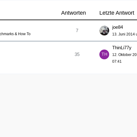
Antworten
Letzte Antwort
joe84
7
nchmarks & How To
13. Juni 2014 
ThinLi77y
35
12. Oktober 2
07:41