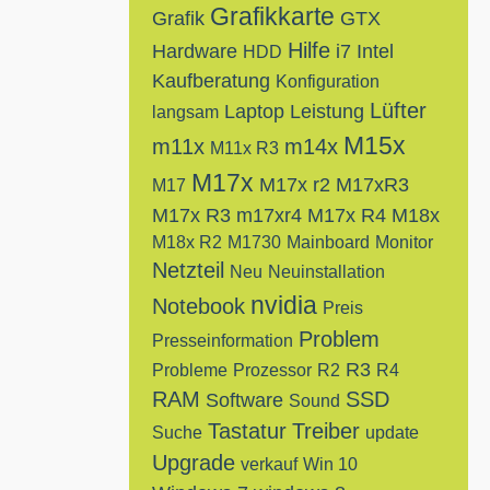
Grafikkarte
Grafik
GTX
Hilfe
Hardware
i7
Intel
HDD
Kaufberatung
Konfiguration
Lüfter
Laptop
Leistung
langsam
M15x
m11x
m14x
M11x R3
M17x
M17x r2
M17xR3
M17
M17x R3
m17xr4
M17x R4
M18x
M18x R2
M1730
Mainboard
Monitor
Netzteil
Neu
Neuinstallation
nvidia
Notebook
Preis
Problem
Presseinformation
R3
Probleme
Prozessor
R2
R4
RAM
SSD
Software
Sound
Tastatur
Treiber
Suche
update
Upgrade
verkauf
Win 10