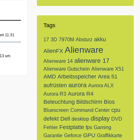
Tags
um 11:31
akku
17
3D
7970M
Absturz
Alienware
AlienFX
013 um
alienware 17
Alienware 14
Alienware Gutschein
Alienware X51
AMD
Arbeitsspeicher
Area 51
aurora
aufrüsten
Aurora ALX
Aurora R4
Aurora R3
Beleuchtung
Bildschirm
Bios
cpu
Bluescreen
Command Center
display
defekt
Dell
desktop
DVD
Festplatte
Fehler
fps
Gaming
GPU
Garantie
Geforce
Graffikkarte