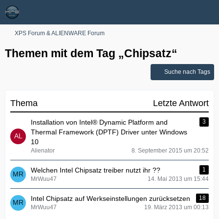
XPS Forum & ALIENWARE Forum
Themen mit dem Tag „Chipsatz“
Suche nach Tags
Thema
Letzte Antwort
Installation von ​Intel® Dynamic Platform and
3
Thermal Framework (DPTF) Driver unter Windows
10
Alienator
8. September 2015 um 20:52
Welchen Intel Chipsatz treiber nutzt ihr ??
1
MrWuu47
14. Mai 2013 um 15:44
Intel Chipsatz auf Werkseinstellungen zurücksetzen
18
MrWuu47
19. März 2013 um 00:13