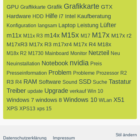
Grafikkarte
GPU
Grafik
GTX
Graffikkarte
Hilfe
Hardware
i7
Intel
Kaufberatung
HDD
Lüfter
Laptop
Leistung
Konfiguration
langsam
M15x
M17x
m11x
m14x
M17x r2
M11x R3
M17
M17xR3
M17x R3
m17xr4
M17x R4
M18x
Netzteil
M18x R2
M1730
Mainboard
Monitor
Neu
nvidia
Notebook
Neuinstallation
Preis
Problem
Presseinformation
Probleme
Prozessor
R2
RAM
SSD
Tastatur
R3
Software
R4
Sound
Suche
Treiber
Upgrade
update
verkauf
Win 10
Windows 10
X51
Windows 7
windows 8
WLan
XPS
XPS13
xps 15
Stil ändern
Datenschutzerklärung
Impressum