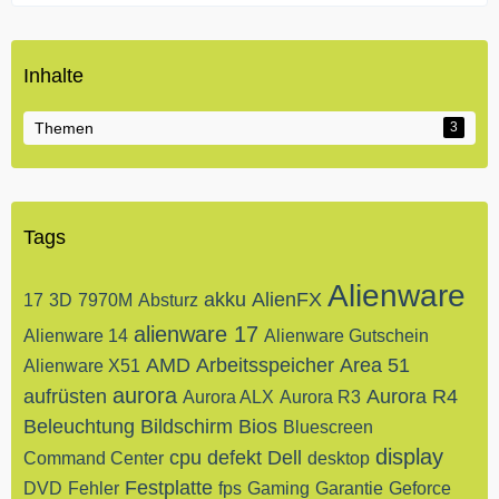
Inhalte
Themen
3
Tags
Alienware
akku
AlienFX
17
3D
7970M
Absturz
alienware 17
Alienware 14
Alienware Gutschein
AMD
Arbeitsspeicher
Area 51
Alienware X51
aurora
aufrüsten
Aurora R4
Aurora ALX
Aurora R3
Beleuchtung
Bildschirm
Bios
Bluescreen
display
cpu
defekt
Dell
Command Center
desktop
Festplatte
DVD
Fehler
fps
Gaming
Garantie
Geforce