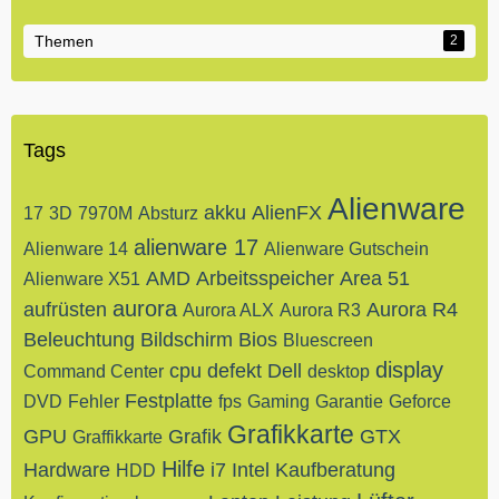
Themen
2
Tags
Alienware
akku
AlienFX
17
3D
7970M
Absturz
alienware 17
Alienware 14
Alienware Gutschein
AMD
Arbeitsspeicher
Area 51
Alienware X51
aurora
aufrüsten
Aurora R4
Aurora ALX
Aurora R3
Beleuchtung
Bildschirm
Bios
Bluescreen
display
cpu
defekt
Dell
Command Center
desktop
Festplatte
DVD
Fehler
fps
Gaming
Garantie
Geforce
Grafikkarte
GPU
Grafik
GTX
Graffikkarte
Hilfe
Hardware
i7
Intel
Kaufberatung
HDD