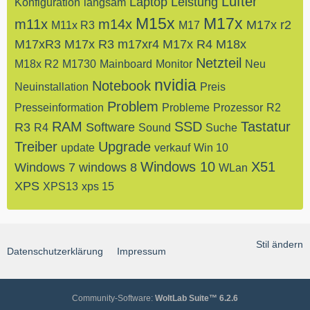
Lüfter
Laptop
Leistung
Konfiguration
langsam
M15x
M17x
m11x
m14x
M17x r2
M11x R3
M17
M17xR3
M17x R3
m17xr4
M17x R4
M18x
Netzteil
M18x R2
M1730
Mainboard
Monitor
Neu
nvidia
Notebook
Neuinstallation
Preis
Problem
Presseinformation
Probleme
Prozessor
R2
RAM
SSD
Tastatur
R3
Software
R4
Sound
Suche
Treiber
Upgrade
update
verkauf
Win 10
Windows 10
X51
Windows 7
windows 8
WLan
XPS
XPS13
xps 15
Stil ändern
Datenschutzerklärung
Impressum
Community-Software:
WoltLab Suite™ 6.2.6