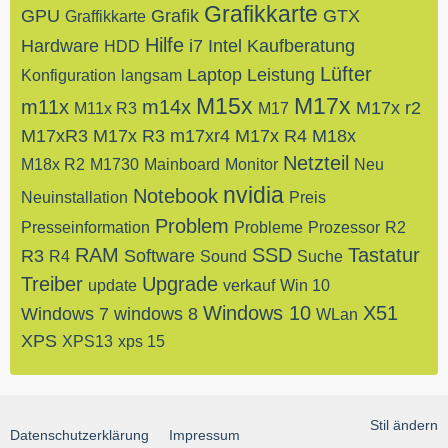
Grafikkarte
GPU
Grafik
GTX
Graffikkarte
Hilfe
Hardware
i7
Intel
Kaufberatung
HDD
Lüfter
Laptop
Leistung
Konfiguration
langsam
M15x
M17x
m11x
m14x
M17x r2
M11x R3
M17
M17xR3
M17x R3
m17xr4
M17x R4
M18x
Netzteil
M18x R2
M1730
Mainboard
Monitor
Neu
nvidia
Notebook
Neuinstallation
Preis
Problem
Presseinformation
Probleme
Prozessor
R2
RAM
SSD
Tastatur
R3
Software
R4
Sound
Suche
Treiber
Upgrade
update
verkauf
Win 10
Windows 10
X51
Windows 7
windows 8
WLan
XPS
XPS13
xps 15
Stil ändern
Datenschutzerklärung
Impressum