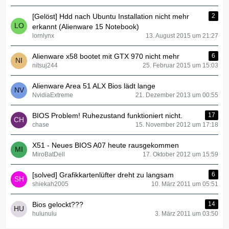
[Gelöst] Hdd nach Ubuntu Installation nicht mehr
2
erkannt (Alienware 15 Notebook)
lornlynx
13. August 2015 um 21:27
Alienware x58 bootet mit GTX 970 nicht mehr
6
nitsuj244
25. Februar 2015 um 15:03
Alienware Area 51 ALX Bios lädt lange
NvidiaExtreme
21. Dezember 2013 um 00:55
BIOS Problem! Ruhezustand funktioniert nicht.
17
chase
15. November 2012 um 17:18
X51 - Neues BIOS A07 heute rausgekommen
MiroBatDell
17. Oktober 2012 um 15:59
[solved] Grafikkartenlüfter dreht zu langsam
6
shiekah2005
10. März 2011 um 05:51
Bios gelockt???
14
hulunulu
3. März 2011 um 03:50