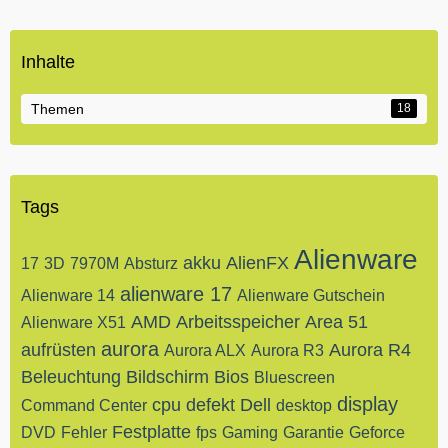
Inhalte
Themen
18
Tags
Alienware
akku
AlienFX
17
3D
7970M
Absturz
alienware 17
Alienware 14
Alienware Gutschein
AMD
Arbeitsspeicher
Area 51
Alienware X51
aurora
aufrüsten
Aurora R4
Aurora ALX
Aurora R3
Beleuchtung
Bildschirm
Bios
Bluescreen
display
cpu
defekt
Dell
Command Center
desktop
Festplatte
DVD
Fehler
fps
Gaming
Garantie
Geforce