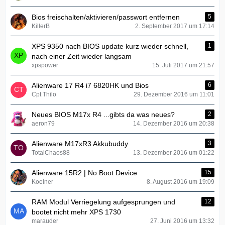
Bios freischalten/aktivieren/passwort entfernen
5
KillerB
2. September 2017 um 17:14
XPS 9350 nach BIOS update kurz wieder schnell,
1
nach einer Zeit wieder langsam
xpspower
15. Juli 2017 um 21:57
Alienware 17 R4 i7 6820HK und Bios
6
Cpt Thilo
29. Dezember 2016 um 11:01
Neues BIOS M17x R4 ...gibts da was neues?
2
aeron79
14. Dezember 2016 um 20:38
Alienware M17xR3 Akkubuddy
3
TotalChaos88
13. Dezember 2016 um 01:22
Alienware 15R2 | No Boot Device
15
Koelner
8. August 2016 um 19:09
RAM Modul Verriegelung aufgesprungen und
12
bootet nicht mehr XPS 1730
marauder
27. Juni 2016 um 13:32