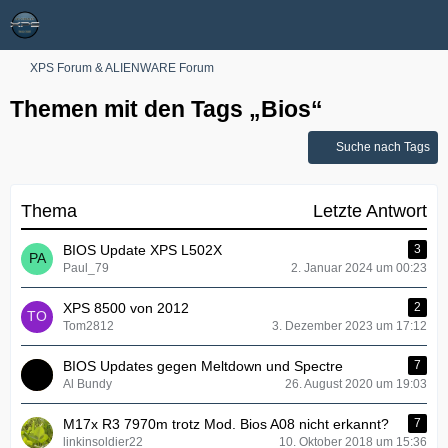
XPS Forum & ALIENWARE Forum
Themen mit den Tags „Bios“
Suche nach Tags
Thema
Letzte Antwort
BIOS Update XPS L502X
3
Paul_79
2. Januar 2024 um 00:23
XPS 8500 von 2012
2
Tom2812
3. Dezember 2023 um 17:12
BIOS Updates gegen Meltdown und Spectre
7
Al Bundy
26. August 2020 um 19:03
M17x R3 7970m trotz Mod. Bios A08 nicht erkannt?
7
linkinsoldier22
10. Oktober 2018 um 15:36