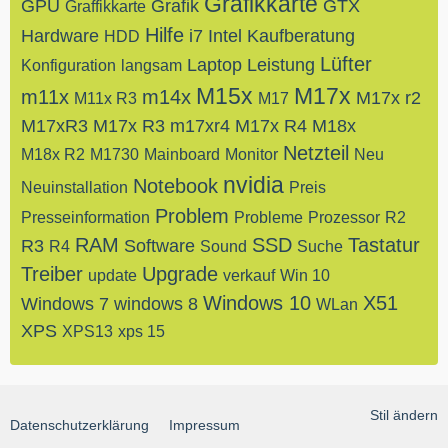
Grafikkarte
GPU
Grafik
GTX
Graffikkarte
Hilfe
Hardware
i7
Intel
Kaufberatung
HDD
Lüfter
Laptop
Leistung
Konfiguration
langsam
M15x
M17x
m11x
m14x
M17x r2
M11x R3
M17
M17xR3
M17x R3
m17xr4
M17x R4
M18x
Netzteil
M18x R2
M1730
Mainboard
Monitor
Neu
nvidia
Notebook
Neuinstallation
Preis
Problem
Presseinformation
Probleme
Prozessor
R2
RAM
SSD
Tastatur
R3
Software
R4
Sound
Suche
Treiber
Upgrade
update
verkauf
Win 10
Windows 10
X51
Windows 7
windows 8
WLan
XPS
XPS13
xps 15
Stil ändern
Datenschutzerklärung
Impressum