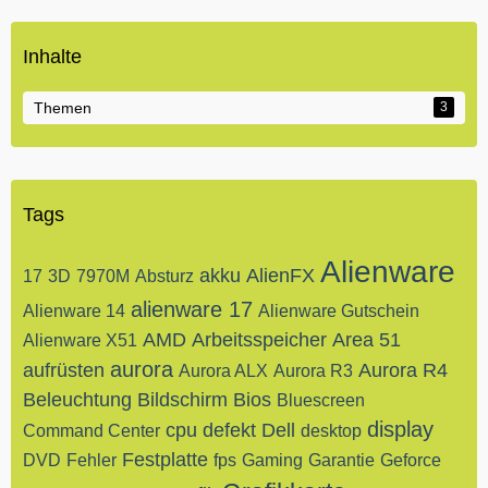
Inhalte
Themen
3
Tags
Alienware
akku
AlienFX
17
3D
7970M
Absturz
alienware 17
Alienware 14
Alienware Gutschein
AMD
Arbeitsspeicher
Area 51
Alienware X51
aurora
aufrüsten
Aurora R4
Aurora ALX
Aurora R3
Beleuchtung
Bildschirm
Bios
Bluescreen
display
cpu
defekt
Dell
Command Center
desktop
Festplatte
DVD
Fehler
fps
Gaming
Garantie
Geforce