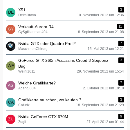
X51
3
DeltaBravo
10. November 2013 um 12:36
Verkauft-Aurora R4
11
GySgtHartman404
8. September 2013 um 21:08
Nvidia GTX oder Quadro Profi?
7
MaschinenChirurg
15. Mai 2013 um 12:21
GeForce GTX 260m Assassins Creed 3 Sequenz
3
Bug
Weini1611
29. November 2012 um 15:54
Welche Grafikkarte?
7
Agent3004
2. Oktober 2012 um 19:18
Grafikkarte tauschen, wo kaufen ?
3
Caturix
18. September 2012 um 21:29
Nvidia GeForce GTX 670M
9
Zugit
27. April 2012 um 01:44