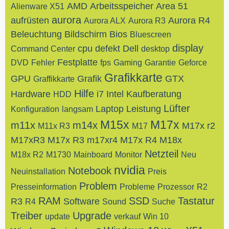
AMD
Arbeitsspeicher
Area 51
Alienware X51
aurora
aufrüsten
Aurora R4
Aurora ALX
Aurora R3
Beleuchtung
Bildschirm
Bios
Bluescreen
display
cpu
defekt
Dell
Command Center
desktop
Festplatte
DVD
Fehler
fps
Gaming
Garantie
Geforce
Grafikkarte
GPU
Grafik
GTX
Graffikkarte
Hilfe
Hardware
i7
Intel
Kaufberatung
HDD
Lüfter
Laptop
Leistung
Konfiguration
langsam
M15x
M17x
m11x
m14x
M17x r2
M11x R3
M17
M17xR3
M17x R3
m17xr4
M17x R4
M18x
Netzteil
M18x R2
M1730
Mainboard
Monitor
Neu
nvidia
Notebook
Neuinstallation
Preis
Problem
Presseinformation
Probleme
Prozessor
R2
RAM
SSD
Tastatur
R3
Software
R4
Sound
Suche
Treiber
Upgrade
update
verkauf
Win 10