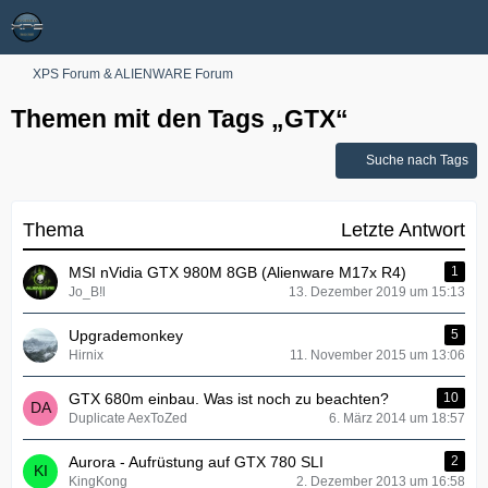
XPS Forum & ALIENWARE Forum
Themen mit den Tags „GTX“
Suche nach Tags
Thema
Letzte Antwort
MSI nVidia GTX 980M 8GB (Alienware M17x R4)
1
Jo_B!l
13. Dezember 2019 um 15:13
Upgrademonkey
5
Hirnix
11. November 2015 um 13:06
GTX 680m einbau. Was ist noch zu beachten?
10
Duplicate AexToZed
6. März 2014 um 18:57
Aurora - Aufrüstung auf GTX 780 SLI
2
KingKong
2. Dezember 2013 um 16:58