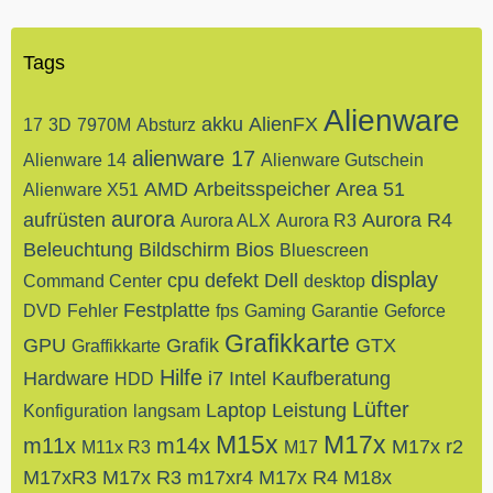
Tags
Alienware
akku
AlienFX
17
3D
7970M
Absturz
alienware 17
Alienware 14
Alienware Gutschein
AMD
Arbeitsspeicher
Area 51
Alienware X51
aurora
aufrüsten
Aurora R4
Aurora ALX
Aurora R3
Beleuchtung
Bildschirm
Bios
Bluescreen
display
cpu
defekt
Dell
Command Center
desktop
Festplatte
DVD
Fehler
fps
Gaming
Garantie
Geforce
Grafikkarte
GPU
Grafik
GTX
Graffikkarte
Hilfe
Hardware
i7
Intel
Kaufberatung
HDD
Lüfter
Laptop
Leistung
Konfiguration
langsam
M15x
M17x
m11x
m14x
M17x r2
M11x R3
M17
M17xR3
M17x R3
m17xr4
M17x R4
M18x