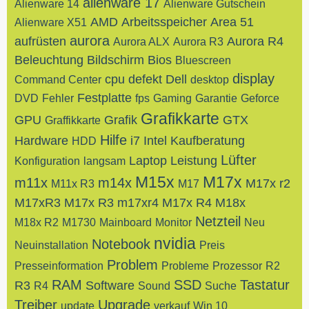
alienware 17
Alienware 14
Alienware Gutschein
AMD
Arbeitsspeicher
Area 51
Alienware X51
aurora
aufrüsten
Aurora R4
Aurora ALX
Aurora R3
Beleuchtung
Bildschirm
Bios
Bluescreen
display
cpu
defekt
Dell
Command Center
desktop
Festplatte
DVD
Fehler
fps
Gaming
Garantie
Geforce
Grafikkarte
GPU
Grafik
GTX
Graffikkarte
Hilfe
Hardware
i7
Intel
Kaufberatung
HDD
Lüfter
Laptop
Leistung
Konfiguration
langsam
M15x
M17x
m11x
m14x
M17x r2
M11x R3
M17
M17xR3
M17x R3
m17xr4
M17x R4
M18x
Netzteil
M18x R2
M1730
Mainboard
Monitor
Neu
nvidia
Notebook
Neuinstallation
Preis
Problem
Presseinformation
Probleme
Prozessor
R2
RAM
SSD
Tastatur
R3
Software
R4
Sound
Suche
Treiber
Upgrade
update
verkauf
Win 10