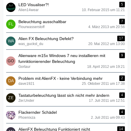
LED Visualiser?!
5
Alien14wear
10. Februar 2015 um 11:21
Beleuchtung ausschaltbar
7
Flourwasserstoff
4. März 2013 um 20:56
Alien FX Beleuchtung Defekt?
17
was_guckst_du
20. Mai 2012 um 13:00
Alienware m15x Windows 7 neu installieren mit
9
funnktionierender Beleuchtung
Gortaur
18. April 2012 um 19:21
Problem mit AlienFX - keine Verbindung mehr
2
dave1921
25. Oktober 2011 um 17:38
Tastaturbeleuchtung lässt sich nicht mehr ändern
4
Zer.Under
17. Juli 2011 um 12:51
Flackernder Schädel
4
Phoenixza
2. Juli 2011 um 09:43
AlienFX Beleuchtung Funktioniert nicht
14