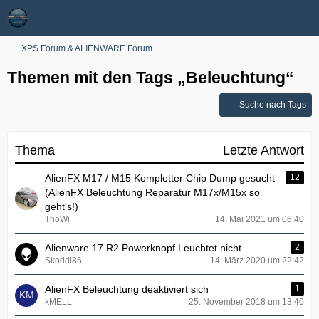
XPS Forum & ALIENWARE Forum
Themen mit den Tags „Beleuchtung“
Suche nach Tags
Thema
Letzte Antwort
AlienFX M17 / M15 Kompletter Chip Dump gesucht
12
(AlienFX Beleuchtung Reparatur M17x/M15x so
geht's!)
ThoWi
14. Mai 2021 um 06:40
Alienware 17 R2 Powerknopf Leuchtet nicht
2
Skoddi86
14. März 2020 um 22:42
AlienFX Beleuchtung deaktiviert sich
1
kMELL
25. November 2018 um 13:40