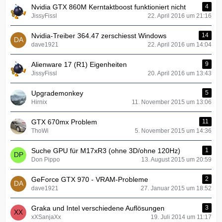
Nvidia GTX 860M Kerntaktboost funktioniert nicht
4
JissyFissl
22. April 2016 um 21:16
Nvidia-Treiber 364.47 zerschiesst Windows
14
dave1921
22. April 2016 um 14:04
Alienware 17 (R1) Eigenheiten
9
JissyFissl
20. April 2016 um 13:43
Upgrademonkey
5
Hirnix
11. November 2015 um 13:06
GTX 670mx Problem
11
ThoWi
5. November 2015 um 14:36
Suche GPU für M17xR3 (ohne 3D/ohne 120Hz)
1
Don Pippo
13. August 2015 um 20:59
GeForce GTX 970 - VRAM-Probleme
2
dave1921
27. Januar 2015 um 18:52
Graka und Intel verschiedene Auflösungen
3
xXSanjaXx
19. Juli 2014 um 11:17