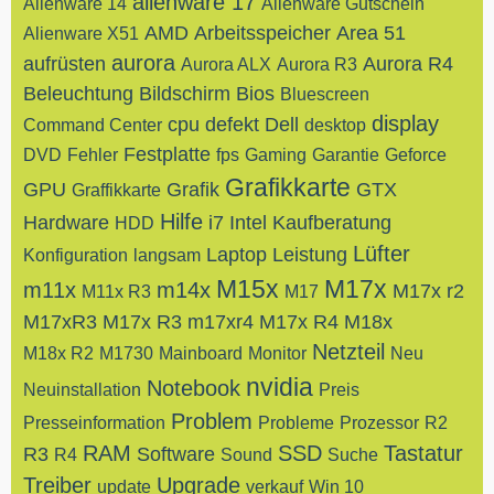
alienware 17
Alienware 14
Alienware Gutschein
AMD
Arbeitsspeicher
Area 51
Alienware X51
aurora
aufrüsten
Aurora R4
Aurora ALX
Aurora R3
Beleuchtung
Bildschirm
Bios
Bluescreen
display
cpu
defekt
Dell
Command Center
desktop
Festplatte
DVD
Fehler
fps
Gaming
Garantie
Geforce
Grafikkarte
GPU
Grafik
GTX
Graffikkarte
Hilfe
Hardware
i7
Intel
Kaufberatung
HDD
Lüfter
Laptop
Leistung
Konfiguration
langsam
M15x
M17x
m11x
m14x
M17x r2
M11x R3
M17
M17xR3
M17x R3
m17xr4
M17x R4
M18x
Netzteil
M18x R2
M1730
Mainboard
Monitor
Neu
nvidia
Notebook
Neuinstallation
Preis
Problem
Presseinformation
Probleme
Prozessor
R2
RAM
SSD
Tastatur
R3
Software
R4
Sound
Suche
Treiber
Upgrade
update
verkauf
Win 10