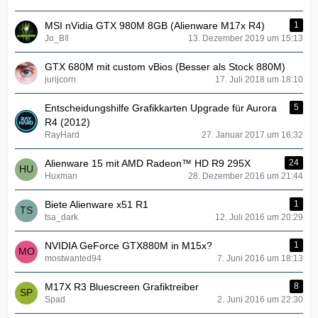
MSI nVidia GTX 980M 8GB (Alienware M17x R4)
1
Jo_B!l
13. Dezember 2019 um 15:13
GTX 680M mit custom vBios (Besser als Stock 880M)
jurijcorn
17. Juli 2018 um 18:10
Entscheidungshilfe Grafikkarten Upgrade für Aurora
5
R4 (2012)
RayHard
27. Januar 2017 um 16:32
Alienware 15 mit AMD Radeon™ HD R9 295X
24
Huxman
28. Dezember 2016 um 21:44
Biete Alienware x51 R1
1
tsa_dark
12. Juli 2016 um 20:29
NVIDIA GeForce GTX880M in M15x?
1
mostwanted94
7. Juni 2016 um 18:13
M17X R3 Bluescreen Grafiktreiber
8
Spad
2. Juni 2016 um 22:30