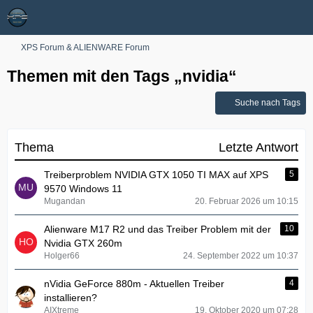
XPS Forum & ALIENWARE Forum
Themen mit den Tags „nvidia“
Suche nach Tags
Thema
Letzte Antwort
Treiberproblem NVIDIA GTX 1050 TI MAX auf XPS
5
9570 Windows 11
Mugandan
20. Februar 2026 um 10:15
Alienware M17 R2 und das Treiber Problem mit der
10
Nvidia GTX 260m
Holger66
24. September 2022 um 10:37
nVidia GeForce 880m - Aktuellen Treiber
4
installieren?
AIXtreme
19. Oktober 2020 um 07:28