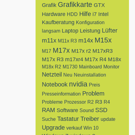
Grafikkarte
Grafik
GTX
Hilfe
Hardware
i7
Intel
HDD
Kaufberatung
Konfiguration
Lüfter
Laptop
Leistung
langsam
M15x
m11x
m14x
M11x R3
M17x
M17x r2
M17xR3
M17
M17x R3
m17xr4
M17x R4
M18x
M18x R2
M1730
Mainboard
Monitor
Netzteil
Neu
Neuinstallation
nvidia
Notebook
Preis
Problem
Presseinformation
R3
Probleme
Prozessor
R2
R4
RAM
SSD
Software
Sound
Tastatur
Treiber
Suche
update
Upgrade
verkauf
Win 10