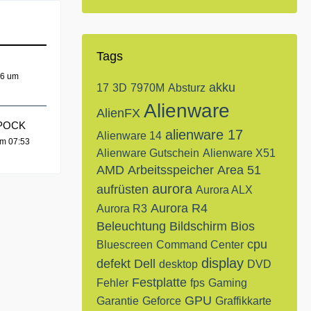
Tags
16 um
akku
17
3D
7970M
Absturz
Alienware
AlienFX
SPOCK
alienware 17
Alienware 14
um 07:53
Alienware Gutschein
Alienware X51
AMD
Arbeitsspeicher
Area 51
aurora
aufrüsten
Aurora ALX
Aurora R4
Aurora R3
Beleuchtung
Bildschirm
Bios
cpu
Bluescreen
Command Center
display
defekt
Dell
desktop
DVD
Festplatte
Fehler
fps
Gaming
GPU
Garantie
Geforce
Graffikkarte