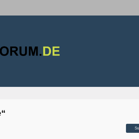
e“
Su