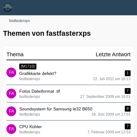
fastfasterxps
Themen von fastfasterxps
Thema
Letzte Antwort
[M1710]
Grafikkarte defekt?
1
fastfasterxps
22. Juli 2011 um 18:13
Fotos Dateiformat .tif
7
fastfasterxps
27. September 2009 um 16:01
Soundsystem für Samsung le32 B650
9
fastfasterxps
28. Juni 2009 um 17:01
CPU Kühler
7
fastfasterxps
7. Februar 2009 um 12:53