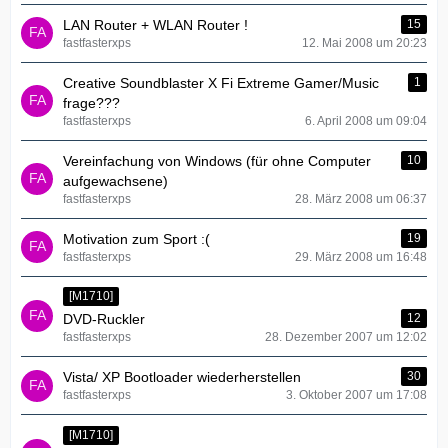
LAN Router + WLAN Router !
15
fastfasterxps
12. Mai 2008 um 20:23
Creative Soundblaster X Fi Extreme Gamer/Music
1
frage???
fastfasterxps
6. April 2008 um 09:04
Vereinfachung von Windows (für ohne Computer
10
aufgewachsene)
fastfasterxps
28. März 2008 um 06:37
Motivation zum Sport :(
19
fastfasterxps
29. März 2008 um 16:48
[M1710]
DVD-Ruckler
12
fastfasterxps
28. Dezember 2007 um 12:02
Vista/ XP Bootloader wiederherstellen
30
fastfasterxps
3. Oktober 2007 um 17:08
[M1710]