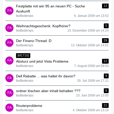
Festplatte mit win 95 an neuen PC - Suche
12
Auskunft
fastfasterxps
6. Januar 2009 um 13:52
Weihnachtsgeschenk: Kopfhörer?
5
fastfasterxps
15. Dezember 2008 um 14:24
Der Finanz-Thread :D
29
fastfasterxps
13. Oktober 2008 um 14:01
[M1710]
Absturz und jetzt Vista Probleme
12
fastfasterxps
7. August 2008 um 09:03
Dell Rabatte ... was haltet ihr davon?
9
fastfasterxps
29. Juli 2008 um 17:21
ordner löschen aber inhalt behalten ???
6
fastfasterxps
23. Juni 2008 um 13:05
Routerprobleme
21
fastfasterxps
4. Oktober 2008 um 13:10