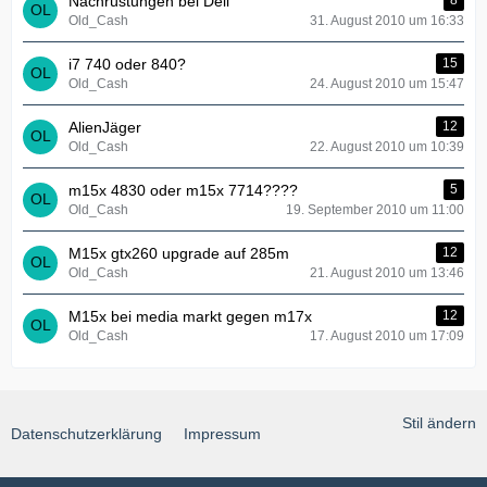
Nachrüstungen bei Dell
8
Old_Cash
31. August 2010 um 16:33
i7 740 oder 840?
15
Old_Cash
24. August 2010 um 15:47
AlienJäger
12
Old_Cash
22. August 2010 um 10:39
m15x 4830 oder m15x 7714????
5
Old_Cash
19. September 2010 um 11:00
M15x gtx260 upgrade auf 285m
12
Old_Cash
21. August 2010 um 13:46
M15x bei media markt gegen m17x
12
Old_Cash
17. August 2010 um 17:09
Stil ändern
Datenschutzerklärung
Impressum