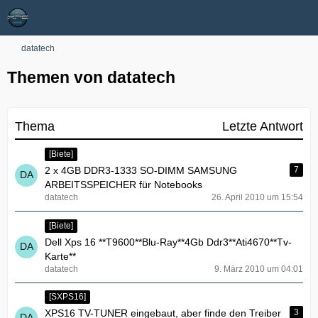
datatech
Themen von datatech
Thema
Letzte Antwort
[Biete]
2 x 4GB DDR3-1333 SO-DIMM SAMSUNG
7
ARBEITSSPEICHER für Notebooks
datatech
26. April 2010 um 15:54
[Biete]
Dell Xps 16 **T9600**Blu-Ray**4Gb Ddr3**Ati4670**Tv-
Karte**
datatech
9. März 2010 um 04:01
[SXPS16]
XPS16 TV-TUNER eingebaut, aber finde den Treiber
3