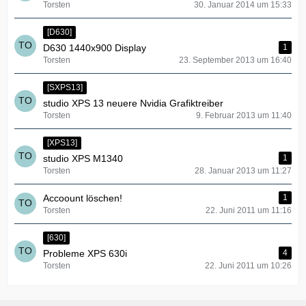
Torsten
30. Januar 2014 um 15:33
[D630]
D630 1440x900 Display
1
Torsten
23. September 2013 um 16:40
[SXPS13]
studio XPS 13 neuere Nvidia Grafiktreiber
Torsten
9. Februar 2013 um 11:40
[XPS13]
studio XPS M1340
1
Torsten
28. Januar 2013 um 11:27
Accoount löschen!
1
Torsten
22. Juni 2011 um 11:16
[630]
Probleme XPS 630i
4
Torsten
22. Juni 2011 um 10:26