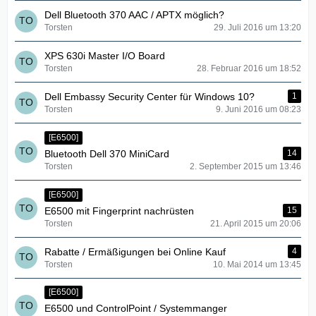
Dell Bluetooth 370 AAC / APTX möglich?
Torsten
29. Juli 2016 um 13:20
XPS 630i Master I/O Board
Torsten
28. Februar 2016 um 18:52
Dell Embassy Security Center für Windows 10?
1
Torsten
9. Juni 2016 um 08:23
[E6500]
Bluetooth Dell 370 MiniCard
14
Torsten
2. September 2015 um 13:46
[E6500]
E6500 mit Fingerprint nachrüsten
15
Torsten
21. April 2015 um 20:06
Rabatte / Ermäßigungen bei Online Kauf
4
Torsten
10. Mai 2014 um 13:45
[E6500]
E6500 und ControlPoint / Systemmanger