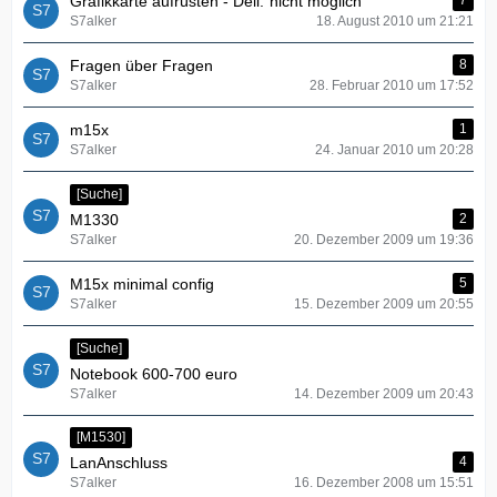
Grafikkarte aufrüsten - Dell:"nicht möglich"
7
S7alker
18. August 2010 um 21:21
Fragen über Fragen
8
S7alker
28. Februar 2010 um 17:52
m15x
1
S7alker
24. Januar 2010 um 20:28
[Suche]
M1330
2
S7alker
20. Dezember 2009 um 19:36
M15x minimal config
5
S7alker
15. Dezember 2009 um 20:55
[Suche]
Notebook 600-700 euro
S7alker
14. Dezember 2009 um 20:43
[M1530]
LanAnschluss
4
S7alker
16. Dezember 2008 um 15:51