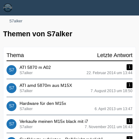
S7alker
Themen von S7alker
Thema
Letzte Antwort
ATI 5870 m A02
1
S7alker
22. Februar 2014 um 13:44
ATI amd 5870m aus M15X
1
S7alker
7. August 2013 um 18:50
Hardware für den M15x
S7alker
6. April 2013 um 13:47
Verkaufe meinen M15x black mit i7
1
S7alker
7. November 2011 um 16:43