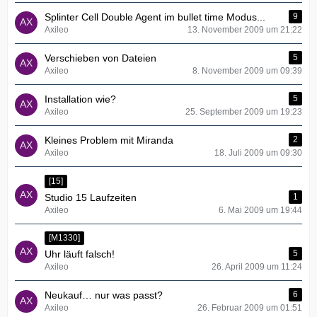
Splinter Cell Double Agent im bullet time Modus...
9
Axileo
13. November 2009 um 21:22
Verschieben von Dateien
5
Axileo
8. November 2009 um 09:39
Installation wie?
5
Axileo
25. September 2009 um 19:23
Kleines Problem mit Miranda
2
Axileo
18. Juli 2009 um 09:30
[15]
Studio 15 Laufzeiten
1
Axileo
6. Mai 2009 um 19:44
[M1330]
Uhr läuft falsch!
5
Axileo
26. April 2009 um 11:24
Neukauf… nur was passt?
6
Axileo
26. Februar 2009 um 01:51