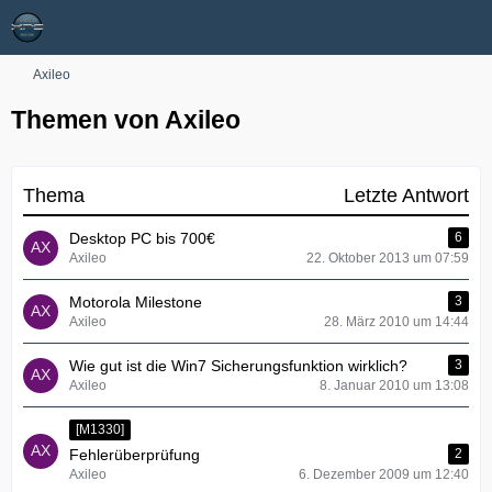
Axileo
Themen von Axileo
Thema
Letzte Antwort
Desktop PC bis 700€
6
Axileo
22. Oktober 2013 um 07:59
Motorola Milestone
3
Axileo
28. März 2010 um 14:44
Wie gut ist die Win7 Sicherungsfunktion wirklich?
3
Axileo
8. Januar 2010 um 13:08
[M1330]
Fehlerüberprüfung
2
Axileo
6. Dezember 2009 um 12:40