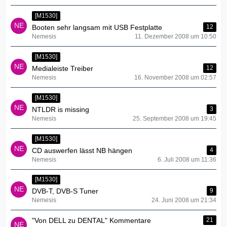
[M1530]
Booten sehr langsam mit USB Festplatte
12
Nemesis
11. Dezember 2008 um 10:50
[M1530]
Medialeiste Treiber
12
Nemesis
16. November 2008 um 02:57
[M1530]
NTLDR is missing
3
Nemesis
25. September 2008 um 19:45
[M1530]
CD auswerfen lässt NB hängen
4
Nemesis
6. Juli 2008 um 11:36
[M1530]
DVB-T, DVB-S Tuner
9
Nemesis
24. Juni 2008 um 21:34
"Von DELL zu DENTAL" Kommentare
21