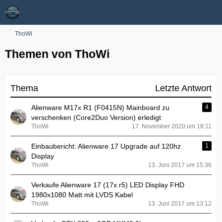
ThoWi
Themen von ThoWi
Thema
Letzte Antwort
Alienware M17x R1 (F0415N) Mainboard zu
4
verschenken (Core2Duo Version) erledigt
ThoWi
17. November 2020 um 18:11
Einbaubericht: Alienware 17 Upgrade auf 120hz
1
Display
ThoWi
13. Juni 2017 um 15:36
Verkaufe Alienware 17 (17x r5) LED Display FHD
1980x1080 Matt mit LVDS Kabel
ThoWi
13. Juni 2017 um 13:12