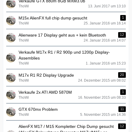
Verkaufe GTX 880m 8GB MXM3.0b
ThoWi
13. Juni 2017 um 13:10
M15x AlienFX full chip dump gesucht
1
ThoWi
25. Januar 2016 um 16:14
Alienware 17 Display geht aus + kein Bluetooth
12
ThoWi
24. Januar 2016 um 14:07
Verkaufe M17x R1 / R2 900p und 1200p Display-
Assemblies
ThoWi
1. Januar 2016 um 15:23
M17x R1 R2 Display Upgrade
20
ThoWi
24. Dezember 2015 um 08:02
Verkaufe 2x ATI AMD 5870M
1
ThoWi
16. November 2015 um 08:33
GTX 670mx Problem
11
ThoWi
5. November 2015 um 14:36
AlienFX M17 / M15 Kompletter Chip Dump gesucht
12