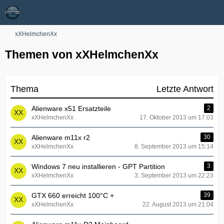
xXHelmchenXx
Themen von xXHelmchenXx
Thema
Letzte Antwort
Alienware x51 Ersatzteile
2
xXHelmchenXx
17. Oktober 2013 um 17:03
Alienware m11x r2
30
xXHelmchenXx
8. September 2013 um 15:14
Windows 7 neu installieren - GPT Partition
3
xXHelmchenXx
3. September 2013 um 22:23
GTX 660 erreicht 100°C +
39
xXHelmchenXx
22. August 2013 um 21:04