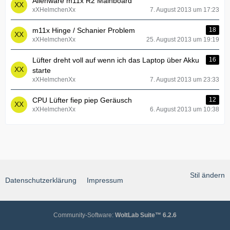
Alienware m11x R2 Mainboard
xXHelmchenXx
7. August 2013 um 17:23
m11x Hinge / Schanier Problem
18
xXHelmchenXx
25. August 2013 um 19:19
Lüfter dreht voll auf wenn ich das Laptop über Akku
16
starte
xXHelmchenXx
7. August 2013 um 23:33
CPU Lüfter fiep piep Geräusch
12
xXHelmchenXx
6. August 2013 um 10:38
Stil ändern
Datenschutzerklärung
Impressum
Community-Software:
WoltLab Suite™ 6.2.6