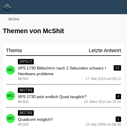
McShit
Themen von McShit
Thema
Letzte Antwort
[XPS17]
XPS 1730 Bildschirm nach 2 Sekunden schwarz /
12
Hardware probleme
McShit
17. Mai 2013 um 09:12
[M1730]
XPS 1730 jetzt endlich Quad tauglich?
4
McShit
15. März 2011 um 10:32
[M1730]
Quadcore möglich?
1
McShit
23. Mai 2008 um 08:38