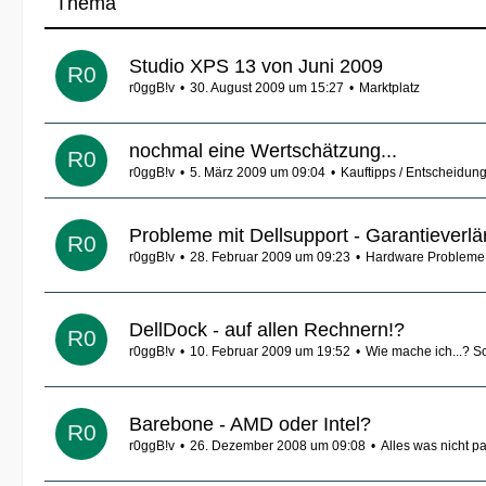
Thema
Studio XPS 13 von Juni 2009
r0ggB!v
30. August 2009 um 15:27
Marktplatz
nochmal eine Wertschätzung...
r0ggB!v
5. März 2009 um 09:04
Kauftipps / Entscheidung
Probleme mit Dellsupport - Garantieverlä
r0ggB!v
28. Februar 2009 um 09:23
Hardware Probleme
DellDock - auf allen Rechnern!?
r0ggB!v
10. Februar 2009 um 19:52
Wie mache ich...? Sol
Barebone - AMD oder Intel?
r0ggB!v
26. Dezember 2008 um 09:08
Alles was nicht pa