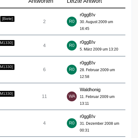
Antworten
Letzte Antwort
r0ggB!v
[Biete]
2
30. August 2009 um
16:45
r0ggB!v
[M1330]
4
5. März 2009 um 13:20
r0ggB!v
[M1330]
6
28. Februar 2009 um
12:58
Waldhonig
[M1330]
11
11. Februar 2009 um
13:11
r0ggB!v
4
31. Dezember 2008 um
00:31