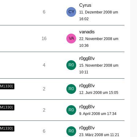
Cyrus
6
11. Dezember 2008 um
16:02
vanadis
16
22. November 2008 um
10:36
r0ggB!v
4
15. November 2008 um
10:11
r0ggB!v
[M1330]
2
12. Juni 2008 um 15:05
r0ggB!v
[M1330]
2
9. April 2008 um 17:34
r0ggB!v
[M1330]
6
23. März 2008 um 11:21