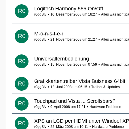
Logitech Harmony 555 On/Off
r0ggB!v
10. Dezember 2008 um 18:27
Alles was nicht pa
M-o-n-s-t-e-r
r0ggB!v
21. November 2008 um 21:27
Alles was nicht pa
Universalfernbedienung
r0ggB!v
15. November 2008 um 07:59
Alles was nicht pa
Grafikkartentreiber Vista Buisness 64bit
r0ggB!v
12. Juni 2008 um 06:15
Treiber & Updates
Touchpad und Vista ... Scrollsbars?
r0ggB!v
9. April 2008 um 17:21
Hardware Probleme
XPS an LCD per HDMI unter Windoof X
r0ggB!v
22. März 2008 um 10:11
Hardware Probleme