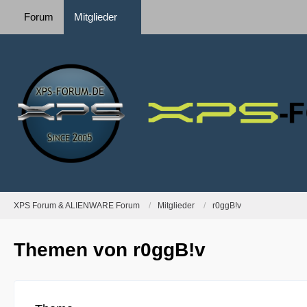
Forum
Mitglieder
XPS Forum & ALIENWARE Forum
Mitglieder
r0ggB!v
Themen von r0ggB!v