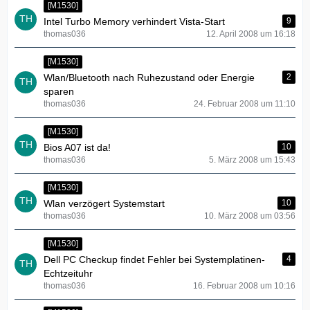
[M1530]
Intel Turbo Memory verhindert Vista-Start
9
thomas036
12. April 2008 um 16:18
[M1530]
Wlan/Bluetooth nach Ruhezustand oder Energie
2
sparen
thomas036
24. Februar 2008 um 11:10
[M1530]
Bios A07 ist da!
10
thomas036
5. März 2008 um 15:43
[M1530]
Wlan verzögert Systemstart
10
thomas036
10. März 2008 um 03:56
[M1530]
Dell PC Checkup findet Fehler bei Systemplatinen-
4
Echtzeituhr
thomas036
16. Februar 2008 um 10:16