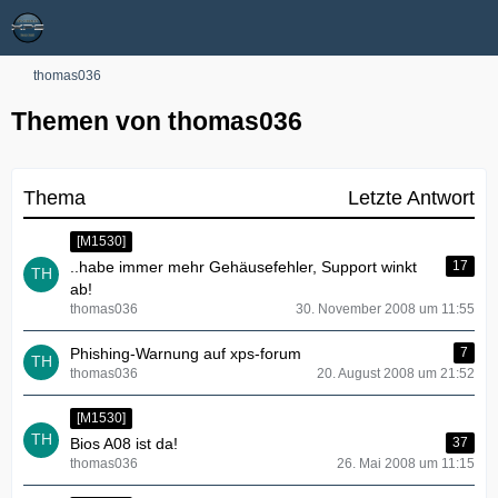
thomas036
Themen von thomas036
Thema
Letzte Antwort
[M1530]
..habe immer mehr Gehäusefehler, Support winkt
17
ab!
thomas036
30. November 2008 um 11:55
Phishing-Warnung auf xps-forum
7
thomas036
20. August 2008 um 21:52
[M1530]
Bios A08 ist da!
37
thomas036
26. Mai 2008 um 11:15