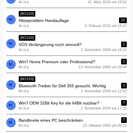
M.i.k.e
11. März 2010 um 10:02
[M1530]
Hitzeproblem Handauflage
20
M.i.k.e
9. Februar 2010 um 14:27
[M1530]
VOS Verlängerung noch sinnvoll?
1
M.i.k.e
2. Dezember 2009 um 16:22
Win7 Home Premium oder Professional?
1
M.i.k.e
13. November 2009 um 20:44
[M1530]
Bluetooth Treiber für Dell 355 gesucht. Wichtig
3
M.i.k.e
3. November 2009 um 12:52
Win7 OEM 32Bit Key für die 64Bit nutzbar?
7
M.i.k.e
2. November 2009 um 17:25
Bandbreite eines PC beschränken
7
M.i.k.e
23. Oktober 2009 um 00:21