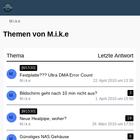
M.i.k.e
Themen von M.i.k.e
Thema
Letzte Antwort
[M1530]
Festplatte??? Ultra DMA Error Count
M.i.k.e
22. April 2010 um 13:30
Bildschirm geht nach 10 min nicht aus?
3
M.i.k.e
1. April 2010 um 15:50
[M1530]
Neue Heatpipe, woher?
19
M.i.k.e
26. März 2010 um 17:03
Günstiges NAS Gehäuse
6