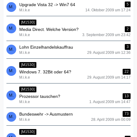
Upgrade Vista 32 -> Win7 64
5
M.i.k.e
14. Oktober 2009 um 17:24
[M1530]
Media Direct. Welche Version?
2
M.i.k.e
3. September 2009 um 23:42
Lohn Einzelhandelskauffrau
3
M.i.k.e
29. August 2009 um 12:36
[M1530]
Windows 7. 32Bit oder 64?
22
M.i.k.e
29. August 2009 um 14:17
[M1530]
Prozessor tauschen?
13
M.i.k.e
1. August 2009 um 14:47
Bundeswehr -> Ausmustern
73
M.i.k.e
28. April 2009 um 00:09
[M1530]