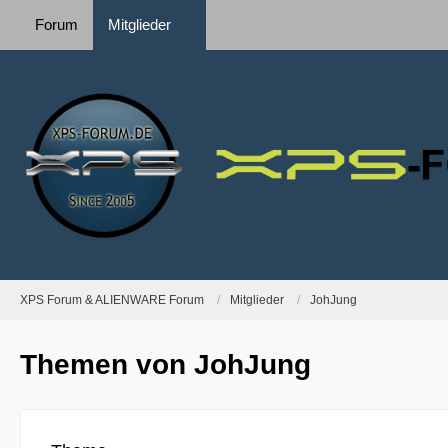
Forum
Mitglieder
XPS Forum & ALIENWARE Forum
Mitglieder
JohJung
Themen von JohJung