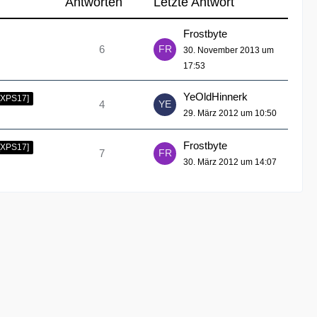
Antworten
Letzte Antwort
Frostbyte
6
30. November 2013 um
17:53
YeOldHinnerk
[XPS17]
4
29. März 2012 um 10:50
Frostbyte
[XPS17]
7
30. März 2012 um 14:07