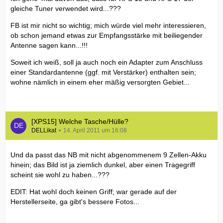
gleiche Tuner verwendet wird...???
FB ist mir nicht so wichtig; mich würde viel mehr interessieren,
ob schon jemand etwas zur Empfangsstärke mit beiliegender
Antenne sagen kann...!!!
Soweit ich weiß, soll ja auch noch ein Adapter zum Anschluss
einer Standardantenne (ggf. mit Verstärker) enthalten sein;
wohne nämlich in einem eher mäßig versorgten Gebiet...
[XPS15] Welche Tasche/Hülle?
DELLikat
14. April 2011 um 16:08
Und da passt das NB mit nicht abgenommenem 9 Zellen-Akku
hinein; das Bild ist ja ziemlich dunkel, aber einen Tragegriff
scheint sie wohl zu haben...???
EDIT: Hat wohl doch keinen Griff; war gerade auf der
Herstellerseite, ga gibt's bessere Fotos...