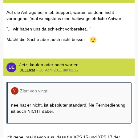
Auf die Anfrage beim tel. Support, warum es denn nicht
vorangehe, 'mal wenigstens eine halbwegs ehrliche Antwort:
"... wir haben uns da schlecht vorbereitet..."
Macht die Sache aber auch nicht besser...
Jetzt kaufen oder noch warten
DELLikat
16. April 2011 um 02:22
Zitat von vingt
nee hat er nicht, ist absoluter standard. Ne Fernbedienung
ist auch NICHT dabei.
Ich gehe 'mal davon aus, dass für XPS 15 und XPS 17 der