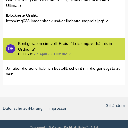
Ultimate...
[Blockierte Grafik:
http://img638.imageshack.us/f/dellrabatteundpreis.jpg/
]
Konfiguration sinnvoll, Preis- / Leistungsverhältnis in
Ordnung?
DELLikat
7. April 2011 um 06:17
Ja, über die Seite hab' ich bestellt; scheint mir die günstigste zu
sein...
Stil ändern
Datenschutzerklärung
Impressum
Community-Software:
WoltLab Suite™ 6.2.6