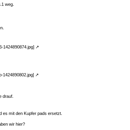
.1 weg.
n.
c6-1424890874.jpg]
1b-1424890802.jpg]
e drauf.
d es mit den Kupfer pads ersetzt.
ben wir hier?