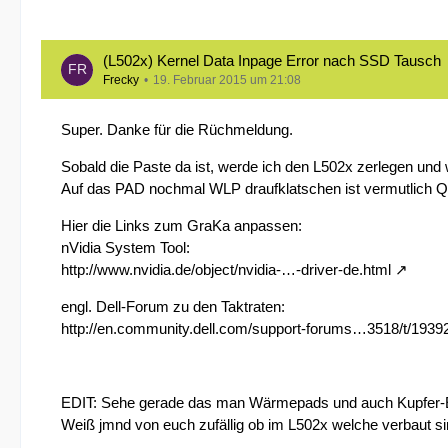
(L502x) Kernel Data Inpage Error nach SSD Tausch
Frecky
19. Februar 2015 um 21:08
Super. Danke für die Rüchmeldung.
Sobald die Paste da ist, werde ich den L502x zerlegen und
Auf das PAD nochmal WLP draufklatschen ist vermutlich Q
Hier die Links zum GraKa anpassen:
nVidia System Tool:
http://www.nvidia.de/object/nvidia-…-driver-de.html
engl. Dell-Forum zu den Taktraten:
http://en.community.dell.com/support-forums…3518/t/1939
EDIT: Sehe gerade das man Wärmepads und auch Kupfer-E
Weiß jmnd von euch zufällig ob im L502x welche verbaut si