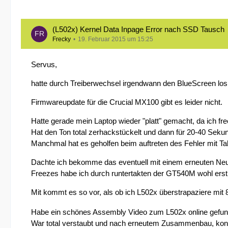
(L502x) Kernel Data Inpage Error nach SSD Tausch
Frecky
19. Februar 2015 um 15:25
Servus,
hatte durch Treiberwechsel irgendwann den BlueScreen los
Firmwareupdate für die Crucial MX100 gibt es leider nicht.
Hatte gerade mein Laptop wieder "platt" gemacht, da ich fr
Hat den Ton total zerhackstückelt und dann für 20-40 Sekun
Manchmal hat es geholfen beim auftreten des Fehler mit 
Dachte ich bekomme das eventuell mit einem erneuten Neu-in
Freezes habe ich durch runtertakten der GT540M wohl ers
Mit kommt es so vor, als ob ich L502x überstrapaziere m
Habe ein schönes Assembly Video zum L502x online gefun
War total verstaubt und nach erneutem Zusammenbau, konn