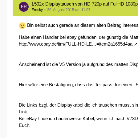
L502x Displaytausch von HD 720p auf FullHD 1080p
Frecky
20. August 2015 um 11:07
Bin selbst auch gerade an diesem alten Beitrag interessi
Habe einen Händler bei ebay gefunden, der günstig die Matte
http://www.ebay.de/itm/FULL-HD-LE…=item2a1655d4aa
Anscheinend ist die V5 Version ja aufgrund des matten Displ
Hier wäre eine Bestätigung, dass das Teil passt für einen L
Die Links bzgl. der Displaykabel die ich tauschen muss, si
Link.
Bei eBay finde ich haufenweise Kabel, wenn ich nach V73D
Euch.