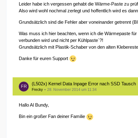
Leider habe ich vergessen gehabt die Wärme-Paste zu prüfe
Also wird wohl nochmal zerlegt und hoffentlich wird es dan
Grundsätzlich sind die Fehler aber voneinander getrennt (B
Was muss ich hier beachten, wenn ich die Wärmepaste für 
verbunden wird und nicht per Kühlpaste`?!
Grundsätzlich mit Plastik-Schaber von den alten Klebereste
Danke für euren Support
(L502x) Kernel Data Inpage Error nach SSD Tausch
Frecky
28. November 2014 um 11:34
Hallo Al Bundy,
Bin ein großer Fan deiner Familie