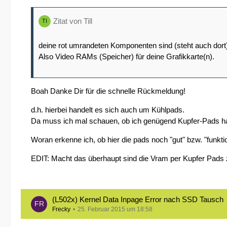
Zitat von Till
deine rot umrandeten Komponenten sind (steht auch dor
Also Video RAMs (Speicher) für deine Grafikkarte(n).
Boah Danke Dir für die schnelle Rückmeldung!
d.h. hierbei handelt es sich auch um Kühlpads.
Da muss ich mal schauen, ob ich genügend Kupfer-Pads h
Woran erkenne ich, ob hier die pads noch "gut" bzw. "funkt
EDIT: Macht das überhaupt sind die Vram per Kupfer Pads 
(L502x) Kernel Data Inpage Error nach SSD Tausch
Frecky
25. Februar 2015 um 18:58