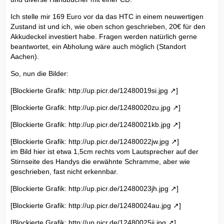
Ich stelle mir 169 Euro vor da das HTC in einem neuwertigen
Zustand ist und ich, wie oben schon geschrieben, 20€ für den
Akkudeckel investiert habe. Fragen werden natürlich gerne
beantwortet, ein Abholung wäre auch möglich (Standort
Aachen).
So, nun die Bilder:
[Blockierte Grafik:
http://up.picr.de/12480019si.jpg
]
[Blockierte Grafik:
http://up.picr.de/12480020zu.jpg
]
[Blockierte Grafik:
http://up.picr.de/12480021kb.jpg
]
[Blockierte Grafik:
http://up.picr.de/12480022jw.jpg
]
im Bild hier ist etwa 1,5cm rechts vom Lautsprecher auf der
Stirnseite des Handys die erwähnte Schramme, aber wie
geschrieben, fast nicht erkennbar.
[Blockierte Grafik:
http://up.picr.de/12480023jh.jpg
]
[Blockierte Grafik:
http://up.picr.de/12480024au.jpg
]
[Blockierte Grafik:
http://up.picr.de/12480025ij.jpg
]