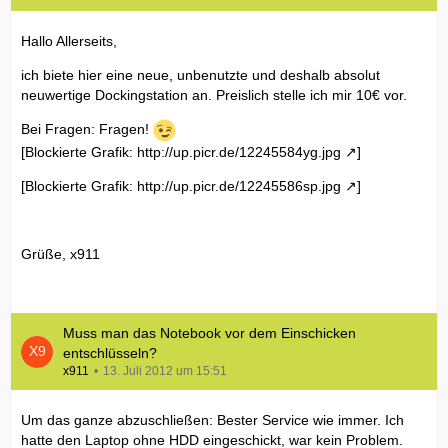
Hallo Allerseits,
ich biete hier eine neue, unbenutzte und deshalb absolut
neuwertige Dockingstation an. Preislich stelle ich mir 10€ vor.
Bei Fragen: Fragen!
[Blockierte Grafik:
http://up.picr.de/12245584yg.jpg
]
[Blockierte Grafik:
http://up.picr.de/12245586sp.jpg
]
Grüße, x911
Muss man das Notebook vor dem Einschicken
entschlüsseln?
x911
13. Juli 2012 um 15:51
Um das ganze abzuschließen: Bester Service wie immer. Ich
hatte den Laptop ohne HDD eingeschickt, war kein Problem.