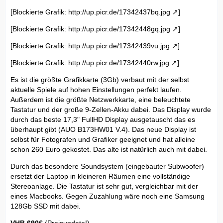
[Blockierte Grafik:
http://up.picr.de/17342437bq.jpg
]
[Blockierte Grafik:
http://up.picr.de/17342448gq.jpg
]
[Blockierte Grafik:
http://up.picr.de/17342439vu.jpg
]
[Blockierte Grafik:
http://up.picr.de/17342440rw.jpg
]
Es ist die größte Grafikkarte (3Gb) verbaut mit der selbst
aktuelle Spiele auf hohen Einstellungen perfekt laufen.
Außerdem ist die größte Netzwerkkarte, eine beleuchtete
Tastatur und der große 9-Zellen-Akku dabei. Das Display wurde
durch das beste 17,3" FullHD Display ausgetauscht das es
überhaupt gibt (AUO B173HW01 V.4). Das neue Display ist
selbst für Fotografen und Grafiker geeignet und hat alleine
schon 260 Euro gekostet. Das alte ist natürlich auch mit dabei.
Durch das besondere Soundsystem (eingebauter Subwoofer)
ersetzt der Laptop in kleineren Räumen eine vollständige
Stereoanlage. Die Tastatur ist sehr gut, vergleichbar mit der
eines Macbooks. Gegen Zuzahlung wäre noch eine Samsung
128Gb SSD mit dabei.