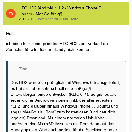
HTC HD2 [Android 4.1.2 / Windows Phone 7 /
Ubuntu / MeeGo fähig!]
x911
13. November 2012 um 16:02
Hallo,
ich biete hier mein geliebtes HTC HD2 zum Verkauf an.
Zunächst für alle die das Handy nicht kennen:
Zitat
Das HD2 wurde ursprünglich mit Windows 6.5 ausgeliefert,
es hat sich aber sehr schnell eine rießige(!)
Entwicklergemeinde entwickelt (
KLICK
). So gibt es alle
erdenklichen Androidversionen (inkl. der allerneuesten
4.1.2) und darüber hinaus Windows Phone 7, Ubuntu und
sogar MeeGo als "Rom" zum kostenlosen (und natürlich
legalen) Download. Mit einem normalen Usb-Kabel
und/oder eine MicroSD lässt sich die Rom dann auf das
Handy spielen. Also auch perfekt für die Spielkinder unter