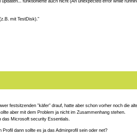
aten... funktionierte auch nicht (An unexpected error while running 
.B. mit TestDisk)."
wer festsitzenden "käfer" drauf, hatte aber schon vorher noch die al
 sollte aber mit dem Problem ja nicht im Zusammenhang stehen.
h das Microsoft security Essentials.
 Profil dann sollte es ja das Adminprofil sein oder net?