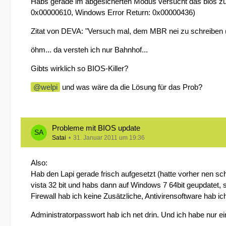
Habs gerade im abgesicherten Modus versucht das bios zu upd
0x00000610, Windows Error Return: 0x00000436)
Zitat von DEVA: "Versuch mal, dem MBR nei zu schreiben (z
öhm... da versteh ich nur Bahnhof...
Gibts wirklich so BIOS-Killer?
welpi
und was wäre da die Lösung für das Prob?
Probleme mit BIOS update
Satai
31. Januar 2011 um 19:36
Also:
Hab den Lapi gerade frisch aufgesetzt (hatte vorher nen sch
vista 32 bit und habs dann auf Windows 7 64bit geupdatet,
Firewall hab ich keine Zusätzliche, Antivirensoftware hab ic
Administratorpasswort hab ich net drin. Und ich habe nur ein