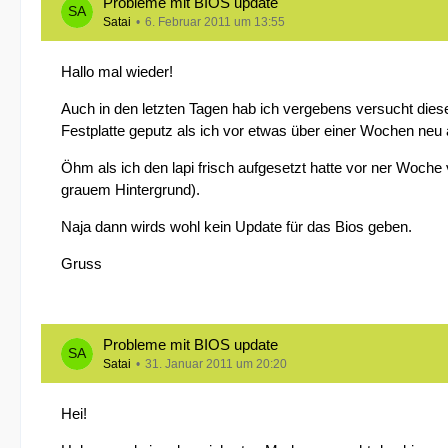
Probleme mit BIOS update
Satai
6. Februar 2011 um 13:55
Hallo mal wieder!
Auch in den letzten Tagen hab ich vergebens versucht dies
Festplatte geputz als ich vor etwas über einer Wochen neu 
Öhm als ich den lapi frisch aufgesetzt hatte vor ner Woche
grauem Hintergrund).
Naja dann wirds wohl kein Update für das Bios geben.
Gruss
Probleme mit BIOS update
Satai
31. Januar 2011 um 20:20
Hei!