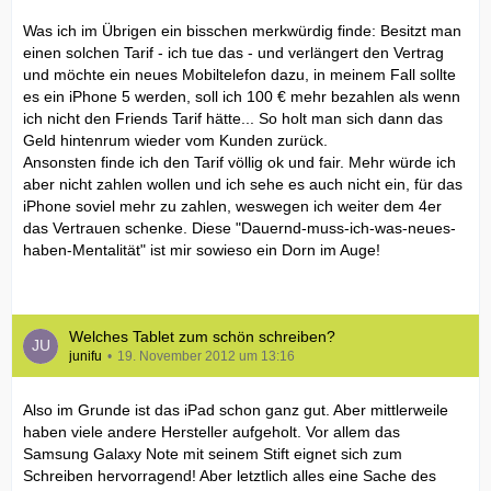
Was ich im Übrigen ein bisschen merkwürdig finde: Besitzt man
einen solchen Tarif - ich tue das - und verlängert den Vertrag
und möchte ein neues Mobiltelefon dazu, in meinem Fall sollte
es ein iPhone 5 werden, soll ich 100 € mehr bezahlen als wenn
ich nicht den Friends Tarif hätte... So holt man sich dann das
Geld hintenrum wieder vom Kunden zurück.
Ansonsten finde ich den Tarif völlig ok und fair. Mehr würde ich
aber nicht zahlen wollen und ich sehe es auch nicht ein, für das
iPhone soviel mehr zu zahlen, weswegen ich weiter dem 4er
das Vertrauen schenke. Diese "Dauernd-muss-ich-was-neues-
haben-Mentalität" ist mir sowieso ein Dorn im Auge!
Welches Tablet zum schön schreiben?
junifu
19. November 2012 um 13:16
Also im Grunde ist das iPad schon ganz gut. Aber mittlerweile
haben viele andere Hersteller aufgeholt. Vor allem das
Samsung Galaxy Note mit seinem Stift eignet sich zum
Schreiben hervorragend! Aber letztlich alles eine Sache des