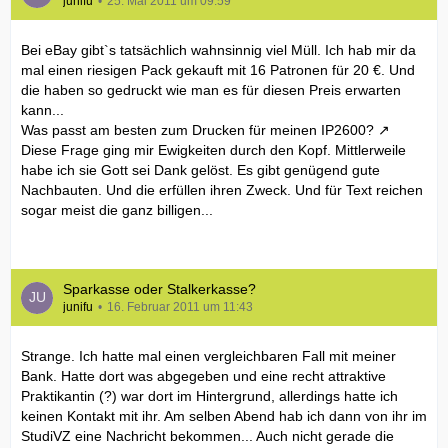
junifu
25. Mai 2011 um 09:59
Bei eBay gibt`s tatsächlich wahnsinnig viel Müll. Ich hab mir da
mal einen riesigen Pack gekauft mit 16 Patronen für 20 €. Und
die haben so gedruckt wie man es für diesen Preis erwarten
kann...
Was passt am besten zum Drucken für meinen IP2600?
Diese Frage ging mir Ewigkeiten durch den Kopf. Mittlerweile
habe ich sie Gott sei Dank gelöst. Es gibt genügend gute
Nachbauten. Und die erfüllen ihren Zweck. Und für Text reichen
sogar meist die ganz billigen...
Sparkasse oder Stalkerkasse?
junifu
16. Februar 2011 um 11:43
Strange. Ich hatte mal einen vergleichbaren Fall mit meiner
Bank. Hatte dort was abgegeben und eine recht attraktive
Praktikantin (?) war dort im Hintergrund, allerdings hatte ich
keinen Kontakt mit ihr. Am selben Abend hab ich dann von ihr im
StudiVZ eine Nachricht bekommen... Auch nicht gerade die