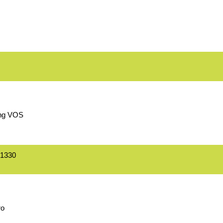
rung VOS
M1330
ro