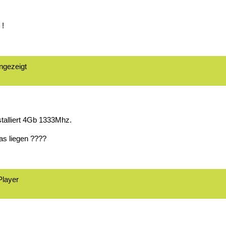
 !
ngezeigt
stalliert 4Gb 1333Mhz.
as liegen ????
Player