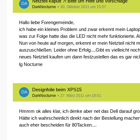
Netzteil kaputt ?! Bitte um Hilfe und Vorschläge
DarkNocturne
30. Oktober 2011 um 15:57
Hallo liebe Forengemeinde,
ich habe ein kleines Problem und zwar erkennt mein Laptop
was zur Folge hatte das die LED nicht mehr funktionierte. 
Nun von heute auf morgen, erkennt er mein Netzteil nicht m
auszuschließen. Leider ohne Erfolg....Gibt es vielleicht n
neues Netzteil kaufen um dann festzustellen das es gar nicht
lg Nocturne
Designfolie beim XPS15
DarkNocturne
27. März 2011 um 18:01
Hmmm ok alles klar, ich denke aber net das Dell darauf gro
Hätte ich wahrscheinlich direkt nach der Bestellung mache
auch eher bescheiden für 80Tacken....