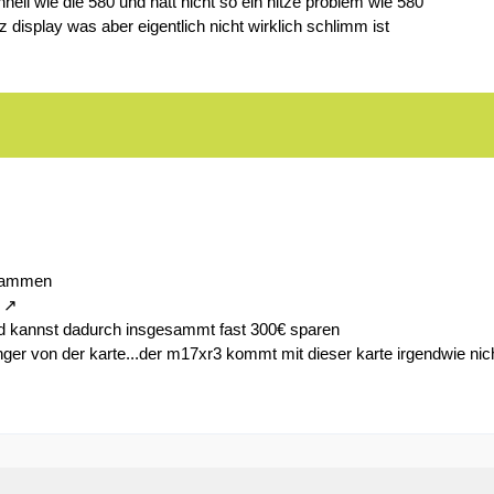
hnell wie die 580 und hatt nicht so ein hitze problem wie 580
display was aber eigentlich nicht wirklich schlimm ist
zusammen
d kannst dadurch insgesammt fast 300€ sparen
 finger von der karte...der m17xr3 kommt mit dieser karte irgendwie ni