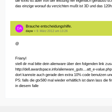
die 6990 ist aber von der leistung her eigentlich genauso sc
das einzige worauf du verzichten mußt ist 3D und das 120hz 
Brauche entscheidungshilfe.
dayw
9. März 2012 um 13:26
@
Frianyl
stell dir mal bitte dein alienware über den folgenden link 
http://dell.awardspace.info/alienware_guts…att_e-value.php
dort kannste auch gerade den extra 10% code benutzen un
PS: falls die gtx580 mal wieder erhältlich ist dann lass die
in diesem falle