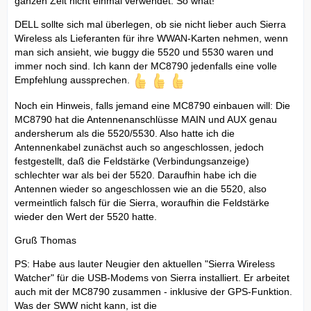
ganzen Zeit nicht einmal verwendet. So what!
DELL sollte sich mal überlegen, ob sie nicht lieber auch Sierra
Wireless als Lieferanten für ihre WWAN-Karten nehmen, wenn
man sich ansieht, wie buggy die 5520 und 5530 waren und
immer noch sind. Ich kann der MC8790 jedenfalls eine volle
Empfehlung aussprechen.
Noch ein Hinweis, falls jemand eine MC8790 einbauen will: Die
MC8790 hat die Antennenanschlüsse MAIN und AUX genau
andersherum als die 5520/5530. Also hatte ich die
Antennenkabel zunächst auch so angeschlossen, jedoch
festgestellt, daß die Feldstärke (Verbindungsanzeige)
schlechter war als bei der 5520. Daraufhin habe ich die
Antennen wieder so angeschlossen wie an die 5520, also
vermeintlich falsch für die Sierra, woraufhin die Feldstärke
wieder den Wert der 5520 hatte.
Gruß Thomas
PS: Habe aus lauter Neugier den aktuellen "Sierra Wireless
Watcher" für die USB-Modems von Sierra installiert. Er arbeitet
auch mit der MC8790 zusammen - inklusive der GPS-Funktion.
Was der SWW nicht kann, ist die