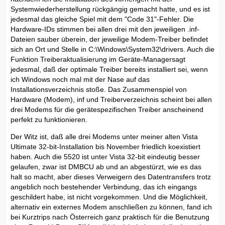
Systemwiederherstellung rückgängig gemacht hatte, und es ist
jedesmal das gleiche Spiel mit dem "Code 31"-Fehler. Die
Hardware-IDs stimmen bei allen drei mit den jeweiligen .inf-
Dateien sauber überein, der jeweilige Modem-Treiber befindet
sich an Ort und Stelle in C:\Windows\System32\drivers. Auch die
Funktion Treiberaktualisierung im Geräte-Managersagt
jedesmal, daß der optimale Treiber bereits installiert sei, wenn
ich Windows noch mal mit der Nase auf das
Installationsverzeichnis stoße. Das Zusammenspiel von
Hardware (Modem), inf und Treiberverzeichnis scheint bei allen
drei Modems für die gerätespezifischen Treiber anscheinend
perfekt zu funktionieren.
Der Witz ist, daß alle drei Modems unter meiner alten Vista
Ultimate 32-bit-Installation bis November friedlich koexistiert
haben. Auch die 5520 ist unter Vista 32-bit eindeutig besser
gelaufen, zwar ist DMBCU ab und an abgestürzt, wie es das
halt so macht, aber dieses Verweigern des Datentransfers trotz
angeblich noch bestehender Verbindung, das ich eingangs
geschildert habe, ist nicht vorgekommen. Und die Möglichkeit,
alternativ ein externes Modem anschließen zu können, fand ich
bei Kurztrips nach Österreich ganz praktisch für die Benutzung