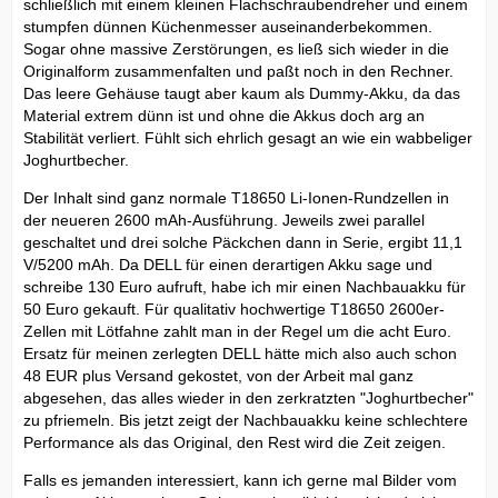
schließlich mit einem kleinen Flachschraubendreher und einem
stumpfen dünnen Küchenmesser auseinanderbekommen.
Sogar ohne massive Zerstörungen, es ließ sich wieder in die
Originalform zusammenfalten und paßt noch in den Rechner.
Das leere Gehäuse taugt aber kaum als Dummy-Akku, da das
Material extrem dünn ist und ohne die Akkus doch arg an
Stabilität verliert. Fühlt sich ehrlich gesagt an wie ein wabbeliger
Joghurtbecher.
Der Inhalt sind ganz normale T18650 Li-Ionen-Rundzellen in
der neueren 2600 mAh-Ausführung. Jeweils zwei parallel
geschaltet und drei solche Päckchen dann in Serie, ergibt 11,1
V/5200 mAh. Da DELL für einen derartigen Akku sage und
schreibe 130 Euro aufruft, habe ich mir einen Nachbauakku für
50 Euro gekauft. Für qualitativ hochwertige T18650 2600er-
Zellen mit Lötfahne zahlt man in der Regel um die acht Euro.
Ersatz für meinen zerlegten DELL hätte mich also auch schon
48 EUR plus Versand gekostet, von der Arbeit mal ganz
abgesehen, das alles wieder in den zerkratzten "Joghurtbecher"
zu pfriemeln. Bis jetzt zeigt der Nachbauakku keine schlechtere
Performance als das Original, den Rest wird die Zeit zeigen.
Falls es jemanden interessiert, kann ich gerne mal Bilder vom