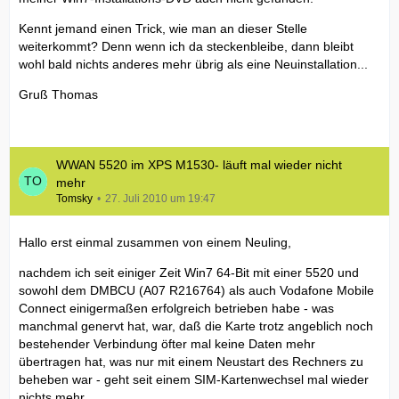
Kennt jemand einen Trick, wie man an dieser Stelle
weiterkommt? Denn wenn ich da steckenbleibe, dann bleibt
wohl bald nichts anderes mehr übrig als eine Neuinstallation...
Gruß Thomas
WWAN 5520 im XPS M1530- läuft mal wieder nicht
mehr
Tomsky
27. Juli 2010 um 19:47
Hallo erst einmal zusammen von einem Neuling,
nachdem ich seit einiger Zeit Win7 64-Bit mit einer 5520 und
sowohl dem DMBCU (A07 R216764) als auch Vodafone Mobile
Connect einigermaßen erfolgreich betrieben habe - was
manchmal genervt hat, war, daß die Karte trotz angeblich noch
bestehender Verbindung öfter mal keine Daten mehr
übertragen hat, was nur mit einem Neustart des Rechners zu
beheben war - geht seit einem SIM-Kartenwechsel mal wieder
nichts mehr.