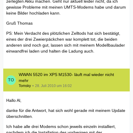
zerlegten Akku machen. Geht nur aktuell leider nicht, da ich
gewisse Probleme mit meinen UMTS-Modems habe und darum
keine Bilder hochladen kann.
Gruß Thomas
PS: Mein Verdacht des plötzlichen Zelltods hat sich bestätigt,
eines der drei Zweierpäckchen war komplett tot, die beiden
anderen sind noch gut, lassen sich mit meinem Modellbaulader
einwandfrei laden und halten die Ladung auch.
WWAN 5520 im XPS M1530- läuft mal wieder nicht
mehr
Tomsky
28. Juli 2010 um 16:02
Hallo Al,
danke für die Antwort, hat sich wohl gerade mit meinem Update
überschnitten.
Ich habe alle drei Modems schon jeweils einzeln installiert,
nachdem ich die Installation des vorherigen mit der