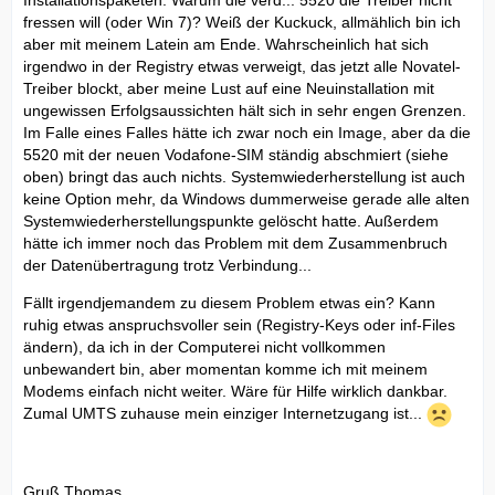
Installationspaketen. Warum die verd... 5520 die Treiber nicht
fressen will (oder Win 7)? Weiß der Kuckuck, allmählich bin ich
aber mit meinem Latein am Ende. Wahrscheinlich hat sich
irgendwo in der Registry etwas verweigt, das jetzt alle Novatel-
Treiber blockt, aber meine Lust auf eine Neuinstallation mit
ungewissen Erfolgsaussichten hält sich in sehr engen Grenzen.
Im Falle eines Falles hätte ich zwar noch ein Image, aber da die
5520 mit der neuen Vodafone-SIM ständig abschmiert (siehe
oben) bringt das auch nichts. Systemwiederherstellung ist auch
keine Option mehr, da Windows dummerweise gerade alle alten
Systemwiederherstellungspunkte gelöscht hatte. Außerdem
hätte ich immer noch das Problem mit dem Zusammenbruch
der Datenübertragung trotz Verbindung...
Fällt irgendjemandem zu diesem Problem etwas ein? Kann
ruhig etwas anspruchsvoller sein (Registry-Keys oder inf-Files
ändern), da ich in der Computerei nicht vollkommen
unbewandert bin, aber momentan komme ich mit meinem
Modems einfach nicht weiter. Wäre für Hilfe wirklich dankbar.
Zumal UMTS zuhause mein einziger Internetzugang ist...
Gruß Thomas