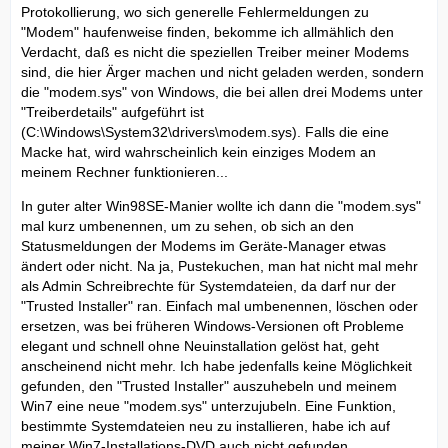
Protokollierung, wo sich generelle Fehlermeldungen zu
"Modem" haufenweise finden, bekomme ich allmählich den
Verdacht, daß es nicht die speziellen Treiber meiner Modems
sind, die hier Ärger machen und nicht geladen werden, sondern
die "modem.sys" von Windows, die bei allen drei Modems unter
"Treiberdetails" aufgeführt ist
(C:\Windows\System32\drivers\modem.sys). Falls die eine
Macke hat, wird wahrscheinlich kein einziges Modem an
meinem Rechner funktionieren...
In guter alter Win98SE-Manier wollte ich dann die "modem.sys"
mal kurz umbenennen, um zu sehen, ob sich an den
Statusmeldungen der Modems im Geräte-Manager etwas
ändert oder nicht. Na ja, Pustekuchen, man hat nicht mal mehr
als Admin Schreibrechte für Systemdateien, da darf nur der
"Trusted Installer" ran. Einfach mal umbenennen, löschen oder
ersetzen, was bei früheren Windows-Versionen oft Probleme
elegant und schnell ohne Neuinstallation gelöst hat, geht
anscheinend nicht mehr. Ich habe jedenfalls keine Möglichkeit
gefunden, den "Trusted Installer" auszuhebeln und meinem
Win7 eine neue "modem.sys" unterzujubeln. Eine Funktion,
bestimmte Systemdateien neu zu installieren, habe ich auf
meiner Win7-Installations-DVD auch nicht gefunden.