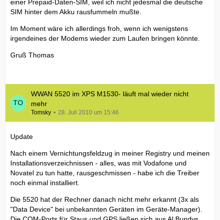
einer Prepaid-Daten-SIM, weil ich nicht jedesmal die deutsche
SIM hinter dem Akku rausfummeln mußte.
Im Moment wäre ich allerdings froh, wenn ich wenigstens
irgendeines der Modems wieder zum Laufen bringen könnte.
Gruß Thomas
WWAN 5520 im XPS M1530- läuft mal wieder nicht
mehr
Tomsky
28. Juli 2010 um 15:46
Update
Nach einem Vernichtungsfeldzug in meiner Registry und meinen
Installationsverzeichnissen - alles, was mit Vodafone und
Novatel zu tun hatte, rausgeschmissen - habe ich die Treiber
noch einmal installiert.
Die 5520 hat der Rechner danach nicht mehr erkannt (3x als
"Data Device" bei unbekannten Geräten im Geräte-Manager).
Die COM-Ports für Staus und GPS ließen sich aus Al Bundys