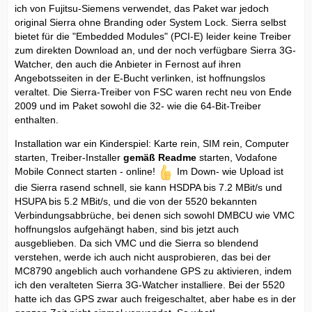
ich von Fujitsu-Siemens verwendet, das Paket war jedoch
original Sierra ohne Branding oder System Lock. Sierra selbst
bietet für die "Embedded Modules" (PCI-E) leider keine Treiber
zum direkten Download an, und der noch verfügbare Sierra 3G-
Watcher, den auch die Anbieter in Fernost auf ihren
Angebotsseiten in der E-Bucht verlinken, ist hoffnungslos
veraltet. Die Sierra-Treiber von FSC waren recht neu von Ende
2009 und im Paket sowohl die 32- wie die 64-Bit-Treiber
enthalten.
Installation war ein Kinderspiel: Karte rein, SIM rein, Computer
starten, Treiber-Installer
gemäß Readme
starten, Vodafone
Mobile Connect starten - online!
Im Down- wie Upload ist
die Sierra rasend schnell, sie kann HSDPA bis 7.2 MBit/s und
HSUPA bis 5.2 MBit/s, und die von der 5520 bekannten
Verbindungsabbrüche, bei denen sich sowohl DMBCU wie VMC
hoffnungslos aufgehängt haben, sind bis jetzt auch
ausgeblieben. Da sich VMC und die Sierra so blendend
verstehen, werde ich auch nicht ausprobieren, das bei der
MC8790 angeblich auch vorhandene GPS zu aktivieren, indem
ich den veralteten Sierra 3G-Watcher installiere. Bei der 5520
hatte ich das GPS zwar auch freigeschaltet, aber habe es in der