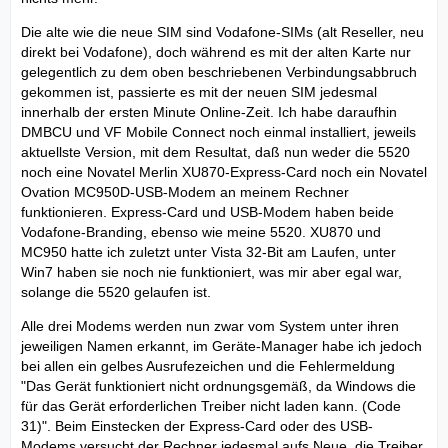
Die alte wie die neue SIM sind Vodafone-SIMs (alt Reseller, neu
direkt bei Vodafone), doch während es mit der alten Karte nur
gelegentlich zu dem oben beschriebenen Verbindungsabbruch
gekommen ist, passierte es mit der neuen SIM jedesmal
innerhalb der ersten Minute Online-Zeit. Ich habe daraufhin
DMBCU und VF Mobile Connect noch einmal installiert, jeweils
aktuellste Version, mit dem Resultat, daß nun weder die 5520
noch eine Novatel Merlin XU870-Express-Card noch ein Novatel
Ovation MC950D-USB-Modem an meinem Rechner
funktionieren. Express-Card und USB-Modem haben beide
Vodafone-Branding, ebenso wie meine 5520. XU870 und
MC950 hatte ich zuletzt unter Vista 32-Bit am Laufen, unter
Win7 haben sie noch nie funktioniert, was mir aber egal war,
solange die 5520 gelaufen ist.
Alle drei Modems werden nun zwar vom System unter ihren
jeweiligen Namen erkannt, im Geräte-Manager habe ich jedoch
bei allen ein gelbes Ausrufezeichen und die Fehlermeldung
"Das Gerät funktioniert nicht ordnungsgemäß, da Windows die
für das Gerät erforderlichen Treiber nicht laden kann. (Code
31)". Beim Einstecken der Express-Card oder des USB-
Modems versucht der Rechner jedesmal aufs Neue, die Treiber