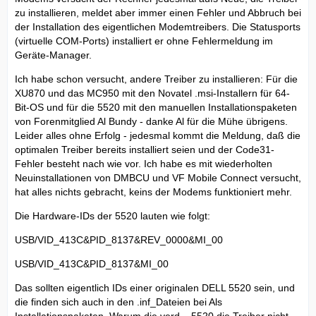
zu installieren, meldet aber immer einen Fehler und Abbruch bei
der Installation des eigentlichen Modemtreibers. Die Statusports
(virtuelle COM-Ports) installiert er ohne Fehlermeldung im
Geräte-Manager.
Ich habe schon versucht, andere Treiber zu installieren: Für die
XU870 und das MC950 mit den Novatel .msi-Installern für 64-
Bit-OS und für die 5520 mit den manuellen Installationspaketen
von Forenmitglied Al Bundy - danke Al für die Mühe übrigens.
Leider alles ohne Erfolg - jedesmal kommt die Meldung, daß die
optimalen Treiber bereits installiert seien und der Code31-
Fehler besteht nach wie vor. Ich habe es mit wiederholten
Neuinstallationen von DMBCU und VF Mobile Connect versucht,
hat alles nichts gebracht, keins der Modems funktioniert mehr.
Die Hardware-IDs der 5520 lauten wie folgt:
USB/VID_413C&PID_8137&REV_0000&MI_00
USB/VID_413C&PID_8137&MI_00
Das sollten eigentlich IDs einer originalen DELL 5520 sein, und
die finden sich auch in den .inf_Dateien bei Als