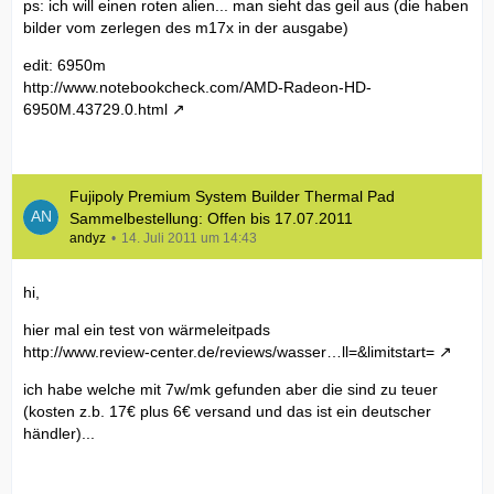
ps: ich will einen roten alien... man sieht das geil aus (die haben
bilder vom zerlegen des m17x in der ausgabe)
edit: 6950m
http://www.notebookcheck.com/AMD-Radeon-HD-
6950M.43729.0.html
Fujipoly Premium System Builder Thermal Pad
Sammelbestellung: Offen bis 17.07.2011
andyz
14. Juli 2011 um 14:43
hi,
hier mal ein test von wärmeleitpads
http://www.review-center.de/reviews/wasser…ll=&limitstart=
ich habe welche mit 7w/mk gefunden aber die sind zu teuer
(kosten z.b. 17€ plus 6€ versand und das ist ein deutscher
händler)...