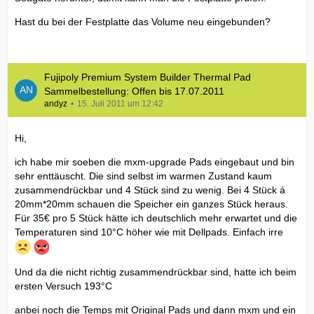
Hast du bei der Festplatte das Volume neu eingebunden?
Fujipoly Premium System Builder Thermal Pad
Sammelbestellung: Offen bis 17.07.2011
andyz
15. Juli 2011 um 12:42
Hi,
ich habe mir soeben die mxm-upgrade Pads eingebaut und bin
sehr enttäuscht. Die sind selbst im warmen Zustand kaum
zusammendrückbar und 4 Stück sind zu wenig. Bei 4 Stück á
20mm*20mm schauen die Speicher ein ganzes Stück heraus.
Für 35€ pro 5 Stück hätte ich deutschlich mehr erwartet und die
Temperaturen sind 10°C höher wie mit Dellpads. Einfach irre
Und da die nicht richtig zusammendrückbar sind, hatte ich beim
ersten Versuch 193°C
anbei noch die Temps mit Original Pads und dann mxm und ein