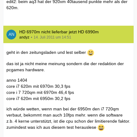
edit2: beim aq3 hat der 920xm 40tausend punkte mehr als der
620m.
HD 6970m nicht lieferbar jetzt HD 6990m
andyz
14. Juli 2011 um 14:51
geht in den zeitungsladen und lest selber
das ist ja nicht meine meinung sondern die der redaktion der
pcgames hardware.
anno 1404
core i7 620m mit 6970m 30,3 fps
core i 7 720qm mit 6970m 46,4 fps
core i7 620m mit 6950m 30,2 fps
ich würde wetten, wenn man bei der 6950m den i7 720qm
verbaut, bekommt man auch 10fps mehr. wenn die software
z.b. 4 kerne unterstützt, ist die cpu schon der limitierende faktor.
zumindest was ich aus diesem test herauslese