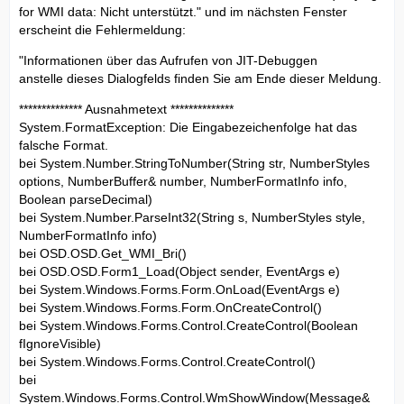
for WMI data: Nicht unterstützt." und im nächsten Fenster
erscheint die Fehlermeldung:
"Informationen über das Aufrufen von JIT-Debuggen
anstelle dieses Dialogfelds finden Sie am Ende dieser Meldung.
************** Ausnahmetext **************
System.FormatException: Die Eingabezeichenfolge hat das
falsche Format.
bei System.Number.StringToNumber(String str, NumberStyles
options, NumberBuffer& number, NumberFormatInfo info,
Boolean parseDecimal)
bei System.Number.ParseInt32(String s, NumberStyles style,
NumberFormatInfo info)
bei OSD.OSD.Get_WMI_Bri()
bei OSD.OSD.Form1_Load(Object sender, EventArgs e)
bei System.Windows.Forms.Form.OnLoad(EventArgs e)
bei System.Windows.Forms.Form.OnCreateControl()
bei System.Windows.Forms.Control.CreateControl(Boolean
fIgnoreVisible)
bei System.Windows.Forms.Control.CreateControl()
bei
System.Windows.Forms.Control.WmShowWindow(Message&