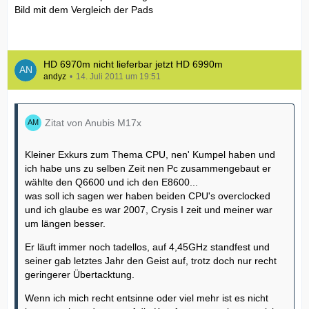
Bild mit dem Vergleich der Pads
HD 6970m nicht lieferbar jetzt HD 6990m
andyz
14. Juli 2011 um 19:51
Zitat von Anubis M17x
Kleiner Exkurs zum Thema CPU, nen' Kumpel haben und
ich habe uns zu selben Zeit nen Pc zusammengebaut er
wählte den Q6600 und ich den E8600...
was soll ich sagen wer haben beiden CPU's overclocked
und ich glaube es war 2007, Crysis I zeit und meiner war
um längen besser.
Er läuft immer noch tadellos, auf 4,45GHz standfest und
seiner gab letztes Jahr den Geist auf, trotz doch nur recht
geringerer Übertacktung.
Wenn ich mich recht entsinne oder viel mehr ist es nicht