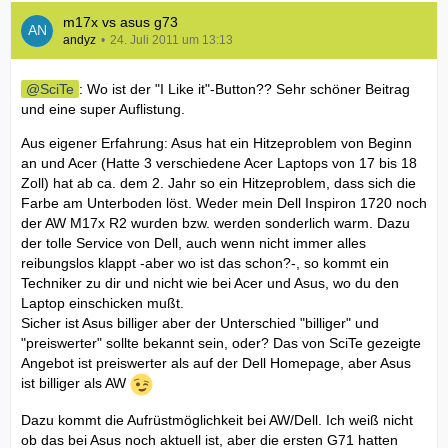
m17x vs asus g73
andyz
24. Juli 2011 um 13:13
SciTe
: Wo ist der "I Like it"-Button?? Sehr schöner Beitrag
und eine super Auflistung.
Aus eigener Erfahrung: Asus hat ein Hitzeproblem von Beginn
an und Acer (Hatte 3 verschiedene Acer Laptops von 17 bis 18
Zoll) hat ab ca. dem 2. Jahr so ein Hitzeproblem, dass sich die
Farbe am Unterboden löst. Weder mein Dell Inspiron 1720 noch
der AW M17x R2 wurden bzw. werden sonderlich warm. Dazu
der tolle Service von Dell, auch wenn nicht immer alles
reibungslos klappt -aber wo ist das schon?-, so kommt ein
Techniker zu dir und nicht wie bei Acer und Asus, wo du den
Laptop einschicken mußt.
Sicher ist Asus billiger aber der Unterschied "billiger" und
"preiswerter" sollte bekannt sein, oder? Das von SciTe gezeigte
Angebot ist preiswerter als auf der Dell Homepage, aber Asus
ist billiger als AW
Dazu kommt die Aufrüstmöglichkeit bei AW/Dell. Ich weiß nicht
ob das bei Asus noch aktuell ist, aber die ersten G71 hatten