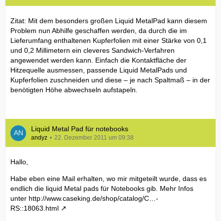
Zitat: Mit dem besonders großen Liquid MetalPad kann diesem
Problem nun Abhilfe geschaffen werden, da durch die im
Lieferumfang enthaltenen Kupferfolien mit einer Stärke von 0,1
und 0,2 Millimetern ein cleveres Sandwich-Verfahren
angewendet werden kann. Einfach die Kontaktfläche der
Hitzequelle ausmessen, passende Liquid MetalPads und
Kupferfolien zuschneiden und diese – je nach Spaltmaß – in der
benötigten Höhe abwechseln aufstapeln.
Liquid Metal Pad für notebooks
andyz
22. Dezember 2011 um 09:38
Hallo,
Habe eben eine Mail erhalten, wo mir mitgeteilt wurde, dass es
endlich die liquid Metal pads für Notebooks gib. Mehr Infos
unter
http://www.caseking.de/shop/catalog/C…-
RS::18063.html