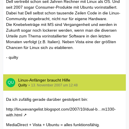
Dell vertreibt schon seit Jahren Rechner mit Linux als OS. Und
seit 2007 sogar Consumer-Produkte mit Ubuntu vorinstalliert.
Dabei hat Dell selbst schon tausende Zeilen Code in die Linux-
Community eingebracht, nicht nur für eigene Hardware.
Die Knebelveträge mit MS sind Vergangenheit und werden in
Zukunft sogar noch lockerer werden, wenn man die diversen
Urteile zum Thema vorinstallierter Software in den letzten
Monaten verfolgt (z.B. Italien). Neben Vista eine der größten
Chancen für Linux sich zu etablieren.
- quilty
Linux-Anfänger braucht Hilfe
Quilty
13. November 2007 um 12:48
Da ich zufällig gerade darüber gestolpert bin:
http://linuxevangelist.blogspot.com/2007/10/dual-b…m1330-
with.html
MediaDirect + Vista + Ubuntu = alles funktionsfähig.