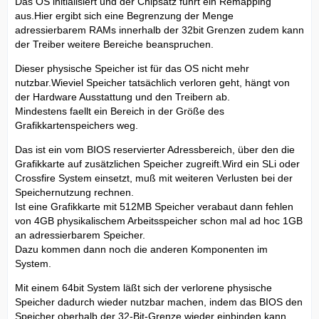
Das OS initialisiert und der Chipsatz führt ein Remapping
aus.Hier ergibt sich eine Begrenzung der Menge
adressierbarem RAMs innerhalb der 32bit Grenzen zudem kann
der Treiber weitere Bereiche beanspruchen.
Dieser physische Speicher ist für das OS nicht mehr
nutzbar.Wieviel Speicher tatsächlich verloren geht, hängt von
der Hardware Ausstattung und den Treibern ab.
Mindestens faellt ein Bereich in der Größe des
Grafikkartenspeichers weg.
Das ist ein vom BIOS reservierter Adressbereich, über den die
Grafikkarte auf zusätzlichen Speicher zugreift.Wird ein SLi oder
Crossfire System einsetzt, muß mit weiteren Verlusten bei der
Speichernutzung rechnen.
Ist eine Grafikkarte mit 512MB Speicher verabaut dann fehlen
von 4GB physikalischem Arbeitsspeicher schon mal ad hoc 1GB
an adressierbarem Speicher.
Dazu kommen dann noch die anderen Komponenten im
System.
Mit einem 64bit System läßt sich der verlorene physische
Speicher dadurch wieder nutzbar machen, indem das BIOS den
Speicher oberhalb der 32-Bit-Grenze wieder einbinden kann.