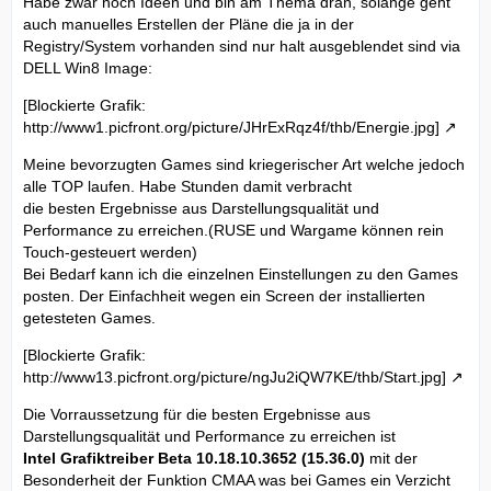
Habe zwar noch Ideen und bin am Thema dran, solange geht
auch manuelles Erstellen der Pläne die ja in der
Registry/System vorhanden sind nur halt ausgeblendet sind via
DELL Win8 Image:
[Blockierte Grafik:
http://www1.picfront.org/picture/JHrExRqz4f/thb/Energie.jpg]
Meine bevorzugten Games sind kriegerischer Art welche jedoch
alle TOP laufen. Habe Stunden damit verbracht
die besten Ergebnisse aus Darstellungsqualität und
Performance zu erreichen.(RUSE und Wargame können rein
Touch-gesteuert werden)
Bei Bedarf kann ich die einzelnen Einstellungen zu den Games
posten. Der Einfachheit wegen ein Screen der installierten
getesteten Games.
[Blockierte Grafik:
http://www13.picfront.org/picture/ngJu2iQW7KE/thb/Start.jpg]
Die Vorraussetzung für die besten Ergebnisse aus
Darstellungsqualität und Performance zu erreichen ist
Intel Grafiktreiber Beta 10.18.10.3652 (15.36.0)
mit der
Besonderheit der Funktion CMAA was bei Games ein Verzicht