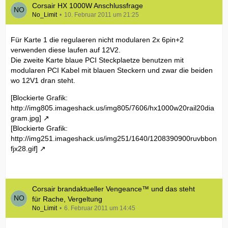
Corsair HX 1000W Anschlussfrage
No_Limit
10. Februar 2011 um 21:25
Für Karte 1 die regulaeren nicht modularen 2x 6pin+2
verwenden diese laufen auf 12V2.
Die zweite Karte blaue PCI Steckplaetze benutzen mit
modularen PCI Kabel mit blauen Steckern und zwar die beiden
wo 12V1 dran steht.
[Blockierte Grafik:
http://img805.imageshack.us/img805/7606/hx1000w20rail20dia
gram.jpg]
[Blockierte Grafik:
http://img251.imageshack.us/img251/1640/1208390900ruvbbon
fjx28.gif]
Corsair brandaktueller Vengeance™ und das steht
für Rache, Vergeltung
No_Limit
6. Februar 2011 um 14:45