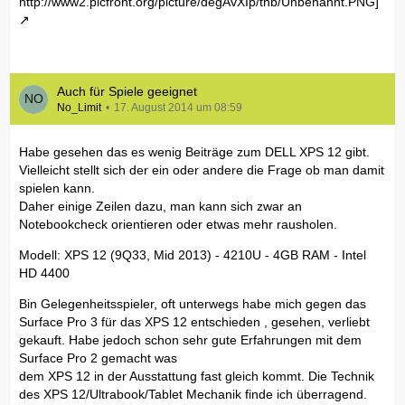
http://www2.picfront.org/picture/degAvXIp/thb/Unbenannt.PNG]
Auch für Spiele geeignet
No_Limit
17. August 2014 um 08:59
Habe gesehen das es wenig Beiträge zum DELL XPS 12 gibt.
Vielleicht stellt sich der ein oder andere die Frage ob man damit
spielen kann.
Daher einige Zeilen dazu, man kann sich zwar an
Notebookcheck orientieren oder etwas mehr rausholen.
Modell: XPS 12 (9Q33, Mid 2013) - 4210U - 4GB RAM - Intel
HD 4400
Bin Gelegenheitsspieler, oft unterwegs habe mich gegen das
Surface Pro 3 für das XPS 12 entschieden , gesehen, verliebt
gekauft. Habe jedoch schon sehr gute Erfahrungen mit dem
Surface Pro 2 gemacht was
dem XPS 12 in der Ausstattung fast gleich kommt. Die Technik
des XPS 12/Ultrabook/Tablet Mechanik finde ich überragend.