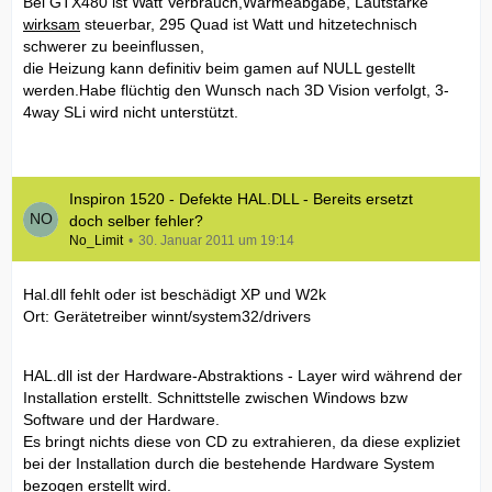
Bei GTX480 ist Watt Verbrauch,Wärmeabgabe, Lautstärke
wirksam
steuerbar, 295 Quad ist Watt und hitzetechnisch
schwerer zu beeinflussen,
die Heizung kann definitiv beim gamen auf NULL gestellt
werden.Habe flüchtig den Wunsch nach 3D Vision verfolgt, 3-
4way SLi wird nicht unterstützt.
Inspiron 1520 - Defekte HAL.DLL - Bereits ersetzt
doch selber fehler?
No_Limit
30. Januar 2011 um 19:14
Hal.dll fehlt oder ist beschädigt XP und W2k
Ort: Gerätetreiber winnt/system32/drivers
HAL.dll ist der Hardware-Abstraktions - Layer wird während der
Installation erstellt. Schnittstelle zwischen Windows bzw
Software und der Hardware.
Es bringt nichts diese von CD zu extrahieren, da diese expliziet
bei der Installation durch die bestehende Hardware System
bezogen erstellt wird.