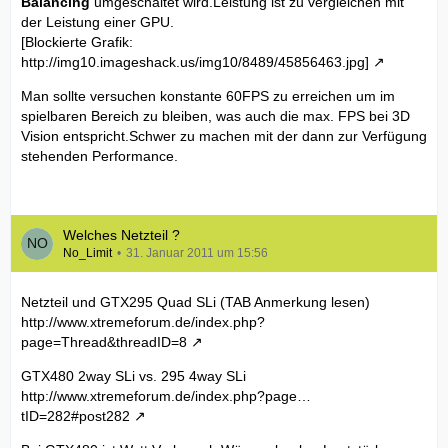
Balancing
umgeschaltet wird.Leistung ist zu vergleichen mit
der Leistung einer GPU.
[Blockierte Grafik:
http://img10.imageshack.us/img10/8489/45856463.jpg]
Man sollte versuchen konstante 60FPS zu erreichen um im
spielbaren Bereich zu bleiben, was auch die max. FPS bei 3D
Vision entspricht.Schwer zu machen mit der dann zur Verfügung
stehenden Performance.
Welches Netzteil ?
No_Limit
31. Januar 2011 um 15:56
Netzteil und GTX295 Quad SLi (TAB Anmerkung lesen)
http://www.xtremeforum.de/index.php?
page=Thread&threadID=8
GTX480 2way SLi vs. 295 4way SLi
http://www.xtremeforum.de/index.php?page…
tID=282#post282