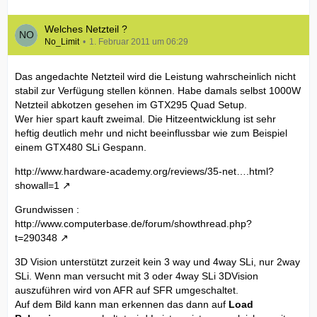
Welches Netzteil ?
No_Limit
1. Februar 2011 um 06:29
Das angedachte Netzteil wird die Leistung wahrscheinlich nicht
stabil zur Verfügung stellen können. Habe damals selbst 1000W
Netzteil abkotzen gesehen im GTX295 Quad Setup.
Wer hier spart kauft zweimal. Die Hitzeentwicklung ist sehr
heftig deutlich mehr und nicht beeinflussbar wie zum Beispiel
einem GTX480 SLi Gespann.
http://www.hardware-academy.org/reviews/35-net….html?
showall=1
Grundwissen :
http://www.computerbase.de/forum/showthread.php?
t=290348
3D Vision unterstützt zurzeit kein 3 way und 4way SLi, nur 2way
SLi. Wenn man versucht mit 3 oder 4way SLi 3DVision
auszuführen wird von AFR auf SFR umgeschaltet.
Auf dem Bild kann man erkennen das dann auf
Load