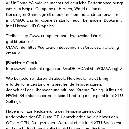
auf InGame AA möglich macht und deutliche Performance bringt
wie zum Beipiel Company of Heroes, World of Tanks.
Bei einigen Games greift uberschreiben, bei anderen erweitern
mit CMAA. Das funktioniert natürlich auch bei andern Books mit
Intel Haswell HD Graphics.
Treiber:
http://www.computerbase.de/downloads/trei…-
grafiktreiber/
CMAA Info:
https://software.intel.com/en-us/articles…i-aliasing-
cmaa
[Blockierte Grafik:
http://www1.picfront.org/picture/wiuDEoACAaD/thb/CMAA.jpg]
Wie bei jeden anderen Ulrabook, Notebook, Tablet bringt
erforderliche Leistung entsprechende Temperaturen.
Jedoch bei der Überwachung mit Intel Xtreme Tuning Utility und
HWInfo64 gabs bisher noch kein Throttling mit original Intel XTU
Settings.
Habe mich zur Reduzierung der Temperaturen durch
undervolten der CPU und GPU entschieden bei gleichzeitigen
OC der GPU. Die gezeigten Werte sind mit Intel XTU Stresstest
und durch die Games selbst stabil bei meinem System.