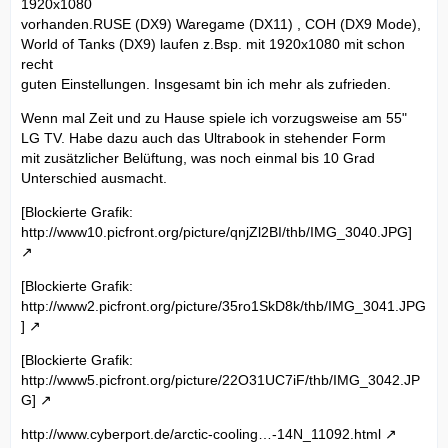
1920x1080
vorhanden.RUSE (DX9) Waregame (DX11) , COH (DX9 Mode),
World of Tanks (DX9) laufen z.Bsp. mit 1920x1080 mit schon
recht
guten Einstellungen. Insgesamt bin ich mehr als zufrieden.
Wenn mal Zeit und zu Hause spiele ich vorzugsweise am 55"
LG TV. Habe dazu auch das Ultrabook in stehender Form
mit zusätzlicher Belüftung, was noch einmal bis 10 Grad
Unterschied ausmacht.
[Blockierte Grafik:
http://www10.picfront.org/picture/qnjZl2BI/thb/IMG_3040.JPG]
[Blockierte Grafik:
http://www2.picfront.org/picture/35ro1SkD8k/thb/IMG_3041.JPG
]
[Blockierte Grafik:
http://www5.picfront.org/picture/22O31UC7iF/thb/IMG_3042.JP
G]
http://www.cyberport.de/arctic-cooling…-14N_11092.html