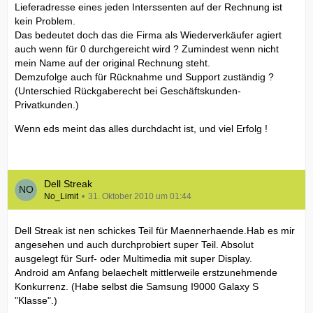
Lieferadresse eines jeden Interssenten auf der Rechnung ist
kein Problem.
Das bedeutet doch das die Firma als Wiederverkäufer agiert
auch wenn für 0 durchgereicht wird ? Zumindest wenn nicht
mein Name auf der original Rechnung steht.
Demzufolge auch für Rücknahme und Support zuständig ?
(Unterschied Rückgaberecht bei Geschäftskunden-
Privatkunden.)
Wenn eds meint das alles durchdacht ist, und viel Erfolg !
Dell Streak
No_Limit
31. Oktober 2010 um 01:44
Dell Streak ist nen schickes Teil für Maennerhaende.Hab es mir
angesehen und auch durchprobiert super Teil. Absolut
ausgelegt für Surf- oder Multimedia mit super Display.
Android am Anfang belaechelt mittlerweile erstzunehmende
Konkurrenz. (Habe selbst die Samsung I9000 Galaxy S
"Klasse".)