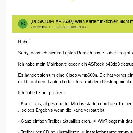
[DESKTOP! XPS630i] Wlan Karte funktioniert nicht
ichbinsnur
8. Juli 2011 um 19:03
Huhu!
Sorry, dass ich hier im Laptop-Bereich poste...aber es gib
Ich habe mein Mainboard gegen ein ASRock p43de3 getausch
Es handelt sich um eine Cisco wmp600n. Sie hat vorher ei
nicht...mit dem Laptop finde ich 5...mit dem Desktop nicht e
Ich habe bisher probiert:
- Karte raus, abgesicherter Modus starten umd den Treiber z
...selbes Ergebnis wenn die Karte verbaut ist.
- Ganz einfach Treiber aktualliesieren. -> Win7 sagt mir das d
- Treiber per CD neu installieren -> Installationsprogramm 