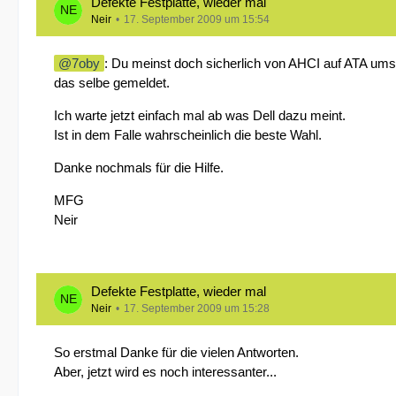
Defekte Festplatte, wieder mal
Neir
17. September 2009 um 15:54
7oby
: Du meinst doch sicherlich von AHCI auf ATA umste
das selbe gemeldet.
Ich warte jetzt einfach mal ab was Dell dazu meint.
Ist in dem Falle wahrscheinlich die beste Wahl.
Danke nochmals für die Hilfe.
MFG
Neir
Defekte Festplatte, wieder mal
Neir
17. September 2009 um 15:28
So erstmal Danke für die vielen Antworten.
Aber, jetzt wird es noch interessanter...