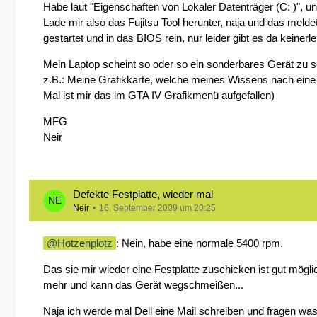
Habe laut "Eigenschaften von Lokaler Datenträger (C: )", u
Lade mir also das Fujitsu Tool herunter, naja und das meldet
gestartet und in das BIOS rein, nur leider gibt es da keinerl
Mein Laptop scheint so oder so ein sonderbares Gerät zu s
z.B.: Meine Grafikkarte, welche meines Wissens nach ein
Mal ist mir das im GTA IV Grafikmenü aufgefallen)
MFG
Neir
Defekte Festplatte, wieder mal
Neir
16. September 2009 um 20:25
Hotzenplotz
: Nein, habe eine normale 5400 rpm.
Das sie mir wieder eine Festplatte zuschicken ist gut mögl
mehr und kann das Gerät wegschmeißen...
Naja ich werde mal Dell eine Mail schreiben und fragen 