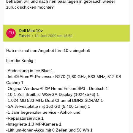
behalten will und nach nen paar tagen in gebrauch wieder
zurück schicken möchte?
Dell Mini 10v
Futschi
18. Juni 2009 um 16:52
Hab mir mal nen Angebot fürs 10 v eingeholt
hier die Konfig:
-Abdeckung in Ice Blue 1
-Intel® Atom™-Prozessor N270 (1,60 GHz, 533 MHz, 512 KB
Cache) 1
-Original Windows® XP Home Edition SP3 - Deutsch 1
-10,1-Zoll Breitbild-WSVGA-Display (1024x576) 1
-1.024 MB 533 MHz Dual-Channel DDR2 SDRAM 1
-SATA-Festplatte mit 160 GB (5.400 1/min) 1
-1 Jahr begrenzter Service - Abhol- und
-Reparaturservice 1
-Integrierte 1,3 MP-Kamera 1
-Lithium-Ionen-Akku mit 6 Zellen und 56 Wh 1