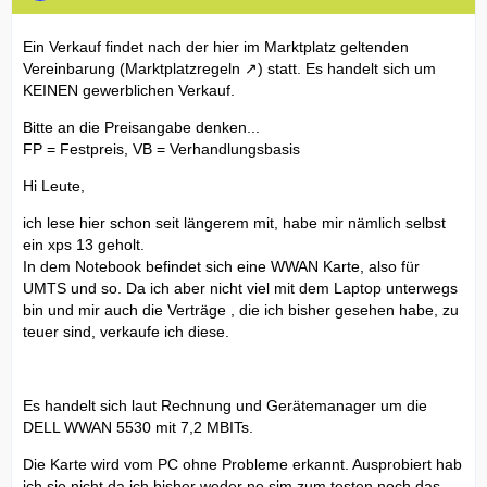
Ein Verkauf findet nach der hier im Marktplatz geltenden
Vereinbarung (
Marktplatzregeln
) statt. Es handelt sich um
KEINEN gewerblichen Verkauf.
Bitte an die Preisangabe denken...
FP = Festpreis, VB = Verhandlungsbasis
Hi Leute,
ich lese hier schon seit längerem mit, habe mir nämlich selbst
ein xps 13 geholt.
In dem Notebook befindet sich eine WWAN Karte, also für
UMTS und so. Da ich aber nicht viel mit dem Laptop unterwegs
bin und mir auch die Verträge , die ich bisher gesehen habe, zu
teuer sind, verkaufe ich diese.
Es handelt sich laut Rechnung und Gerätemanager um die
DELL WWAN 5530 mit 7,2 MBITs.
Die Karte wird vom PC ohne Probleme erkannt. Ausprobiert hab
ich sie nicht da ich bisher weder ne sim zum testen noch das