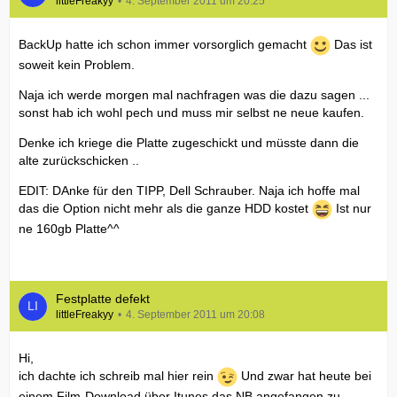
littleFreakyy
4. September 2011 um 20:25
BackUp hatte ich schon immer vorsorglich gemacht
Das ist
soweit kein Problem.
Naja ich werde morgen mal nachfragen was die dazu sagen ...
sonst hab ich wohl pech und muss mir selbst ne neue kaufen.
Denke ich kriege die Platte zugeschickt und müsste dann die
alte zurückschicken ..
EDIT: DAnke für den TIPP, Dell Schrauber. Naja ich hoffe mal
das die Option nicht mehr als die ganze HDD kostet
Ist nur
ne 160gb Platte^^
Festplatte defekt
littleFreakyy
4. September 2011 um 20:08
Hi,
ich dachte ich schreib mal hier rein
Und zwar hat heute bei
einem Film-Download über Itunes das NB angefangen zu